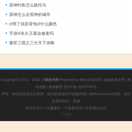
原神钓鱼怎么换托马
原神怎么去雷神的城市
cf用了炫彩背包cf什么颜色
手游cf永久王翼会修复吗
傲世三国之三分天下攻略
Copyright © 2012 - 2026
小黑软件网
Powered by
网站分类目录
|
精选推荐文章
|
网
站地图
|
疑难解答
苏ICP备12037530号
声明：本站内容来自互联网，如信息有错误可发邮件到f_fb#foxmail.com说明，我们
会及时纠正，谢谢
本站仅为个人兴趣爱好，不接盈利性广告及商业合作
小男孩