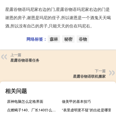
星露谷物语玛尼家右边的门,星露谷物语玛尼家右边的门是
谢恩的房子,谢恩是玛尼的侄子,所以谢恩是一个酒鬼天天喝
酒,所以没有自己的房子,只能天天的住在玛尼右。
网络标签：
森林
秘密
谷物
上一篇
星露谷物语看任务
下一篇
星露谷物语联机搬家
相关问题
原神电脑怎么定格界面
做美甲的基本技巧
点燃蝎子140、厂长140什么梗？点燃蝎子140、厂长140是什么意思什么梗
“表里虚明更不疑”的出处是哪里