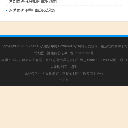
梦幻西游视频如何截取画面
造梦西游4手机版怎么退游
Copyright © 2012 - 2026
小黑软件网
Powered by
网站分类目录
|
精选推荐文章
|
网
站地图
|
疑难解答
苏ICP备12037530号
声明：本站内容来自互联网，如信息有错误可发邮件到f_fb#foxmail.com说明，我们
会及时纠正，谢谢
本站仅为个人兴趣爱好，不接盈利性广告及商业合作
小男孩