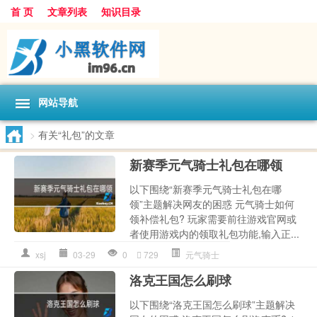
首 页
文章列表
知识目录
网站导航
>
有关“礼包”的文章
新赛季元气骑士礼包在哪领
以下围绕“新赛季元气骑士礼包在哪
领”主题解决网友的困惑 元气骑士如何
领补偿礼包? 玩家需要前往游戏官网或
者使用游戏内的领取礼包功能,输入正...
xsj
03-29
0
729
元气骑士
洛克王国怎么刷球
以下围绕“洛克王国怎么刷球”主题解决