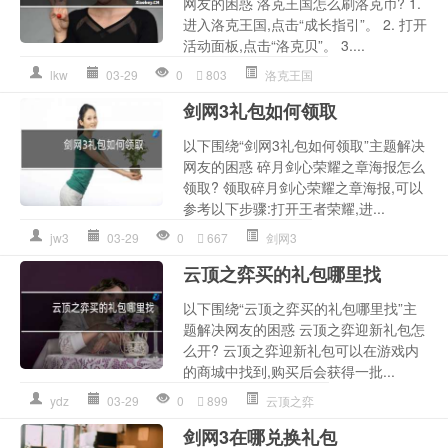
网友的困惑 洛克王国怎么刷洛克币? 1.
进入洛克王国,点击“成长指引”。 2. 打开
活动面板,点击“洛克贝”。 3....
lkw
03-29
0
803
洛克王国
剑网3礼包如何领取
以下围绕“剑网3礼包如何领取”主题解决
网友的困惑 碎月剑心荣耀之章海报怎么
领取? 领取碎月剑心荣耀之章海报,可以
参考以下步骤:打开王者荣耀,进...
jw3
03-29
0
667
剑网3
云顶之弈买的礼包哪里找
以下围绕“云顶之弈买的礼包哪里找”主
题解决网友的困惑 云顶之弈迎新礼包怎
么开? 云顶之弈迎新礼包可以在游戏内
的商城中找到,购买后会获得一批...
ydz
03-29
0
899
云顶之弈
剑网3在哪兑换礼包