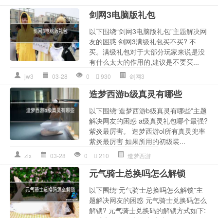
剑网3电脑版礼包
以下围绕“剑网3电脑版礼包”主题解决网
友的困惑 剑网3满级礼包买不买? 不
买。满级礼包对于大部分玩家来说是没
有什么太大的作用的,建议是不要买...
jw3
03-28
0
930
剑网3
造梦西游b级真灵有哪些
以下围绕“造梦西游b级真灵有哪些”主题
解决网友的困惑 a级真灵礼包哪个最强?
紫炎最厉害。 造梦西游ol所有真灵兜率
紫炎最厉害 如果所用的初级装...
zlx
03-28
0
210
造梦西游
元气骑士总换吗怎么解锁
以下围绕“元气骑士总换吗怎么解锁”主
题解决网友的困惑 元气骑士兑换码怎么
解锁? 元气骑士兑换码的解锁方式如下: