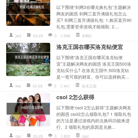
以下围绕“剑网3在哪兑换礼包”主题解决
网友的困惑 剑网三直升满级礼包怎么
买? 剑网三直升满级礼包: 1.购买直升90
礼包,需要登录游戏才能领取; 2....
jw3
03-29
0
596
剑网3
洛克王国在哪买洛克钻便宜
以下围绕“洛克王国在哪买洛克钻便
宜”主题解决网友的困惑 洛克王国500洛
克钻买什么? 在洛克王国中,500洛克钻
是一笔可观的财富。你可以选择购买...
lkw
03-29
0
441
洛克王国
csol 2怎么获得
以下围绕“csol 2怎么获得”主题解决网友
的困惑 csol2怎么领取礼包? 1 领取礼包
的方法是通过游戏内的兑换码功能来进
行。2 领取礼包的原因是兑换...
cso
03-28
0
802
csol