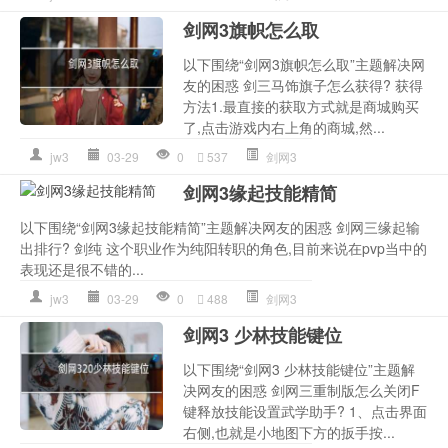
剑网3旗帜怎么取
以下围绕“剑网3旗帜怎么取”主题解决网
友的困惑 剑三马饰旗子怎么获得? 获得
方法1.最直接的获取方式就是商城购买
了,点击游戏内右上角的商城,然...
jw3
03-29
0
537
剑网3
剑网3缘起技能精简
以下围绕“剑网3缘起技能精简”主题解决网友的困惑 剑网三缘起输
出排行? 剑纯 这个职业作为纯阳转职的角色,目前来说在pvp当中的
表现还是很不错的...
jw3
03-29
0
488
剑网3
剑网3 少林技能键位
以下围绕“剑网3 少林技能键位”主题解
决网友的困惑 剑网三重制版怎么关闭F
键释放技能设置武学助手? 1、点击界面
右侧,也就是小地图下方的扳手按...