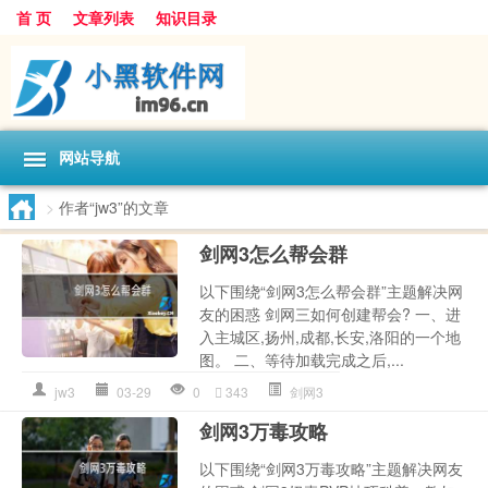
首 页
文章列表
知识目录
网站导航
>
作者“jw3”的文章
剑网3怎么帮会群
以下围绕“剑网3怎么帮会群”主题解决网
友的困惑 剑网三如何创建帮会? 一、进
入主城区,扬州,成都,长安,洛阳的一个地
图。 二、等待加载完成之后,...
jw3
03-29
0
343
剑网3
剑网3万毒攻略
以下围绕“剑网3万毒攻略”主题解决网友