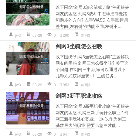
以下围绕“剑网3怎么鼠标走路”主题解决
网友的困惑 剑网3战斗中怎样控制走路
和跑步的方向? 左手WASD,右手鼠标调
整方向(左右键的功能不同,左键不...
jw3
03-29
0
260
剑网3
剑网3坐骑怎么召唤
以下围绕“剑网3坐骑怎么召唤”主题解决
网友的困惑 剑网三怎么得坐骑? 关于这
个问题,在剑网三中,玩家可以通过以下
几种方式获得坐骑: 1. 主线任务...
jw3
03-29
0
953
剑网3
剑网3新手职业攻略
以下围绕“剑网3新手职业攻略”主题解决
网友的困惑 剑网三新手玩什么职业? 剑
网三新手玩冰心职业。 冰心,作为剑三
基数最大的职业,需要卡急曲才能...
jw3
03-29
0
647
剑网3