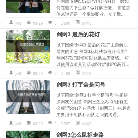
的困惑 剑网3奶毒PVP技巧科普，教如
何在霸刀下生存? 做好解控链。 霸道总
体来说还是一个腿短职业。交了散...
jw3
03-29
0
830
剑网3
剑网3 最后的花灯
以下围绕“剑网3 最后的花灯”主题解决
网友的困惑 剑网3花灯残骸有什么用?
剑网3花灯残骸可以兑换吉庆赏钱。 可
以使用该道具到活动区找到NPC高百...
jw3
03-29
0
488
剑网3
剑网3 打字全是问号
以下围绕“剑网3 打字全是问号”主题解
决网友的困惑 剑网三怎么标点!还有怎
么标记boss? 在游戏《剑网三》中,标点
主要用于组队和团队之间的沟通,...
jw3
03-29
0
797
剑网3
剑网3怎么鼠标走路