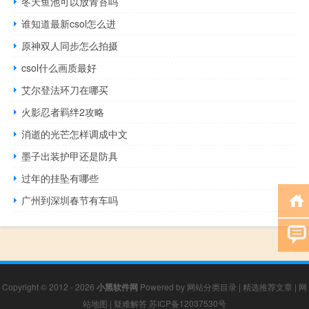
冬天鱼池可以放青苔吗
谁知道最新csol怎么进
原神双人同步怎么拍摄
csol什么画质最好
艾尔登法环刀在哪买
火影忍者羁绊2攻略
消逝的光芒怎样调成中文
墨子出装护甲还是防具
过年的挂坠有哪些
广州到深圳春节有车吗
Copyright © 2012 - 2026
小黑软件网
Powered by
网站分类目录
|
精选推荐文章
|
网
站地图
|
疑难解答
苏ICP备12037530号