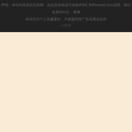
声明：本站内容来自互联网，如信息有错误可发邮件到f_fb#foxmail.com说明，我们
会及时纠正，谢谢
本站仅为个人兴趣爱好，不接盈利性广告及商业合作
小男孩