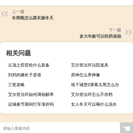
上一篇
长筒靴怎么搭衣服冬天
下一篇
多大年龄可以吃药保胎
相关问题
云顶之弈弈给什么装备
艾尔登法环法院道具
刘邦的嫡长子是谁
原神怎么养神像
三笔攻略
地下城堡2屏幕太黑怎么办
艾尔登法环如何调低帧率
艾尔登法环怎么不存档
运城春节期间打车涨价吗
女人冬天可以喝什么汤水
☚