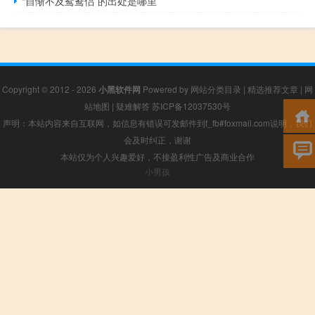
“自惭不及鸳鸯侣”的出处是哪里
Copyright © 2012 - 2026
小黑软件网
Powered by
网站分类目录
|
精选推荐文章
|
网
站地图
|
疑难解答
苏ICP备12037530号
声明：本站内容来自互联网，如信息有错误可发邮件到f_fb#foxmail.com说明，我们
会及时纠正，谢谢
本站仅为个人兴趣爱好，不接盈利性广告及商业合作
小男孩