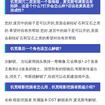
饥荒洞穴二层发现一个装饰箱，麦克斯韦调查说有
陷阱…这是个什么?打开会怎么样?话说老麦真是开
挂成性?
您好,迷宫中的箱子是可以开的,里面会刷铥矿石和宝石之类
的 希望对你有所帮助 您好,迷宫中的箱子是可以开的,里面
会刷铥矿石和宝石之类的希望对你有所帮助
饥荒最后一个角色该怎么解锁?
尔解锁。 当玩家用搞头凿掉一尊雕像,它会释放1-2个发条
主教和2-3发条的骑士。清理所有的怪物后,韦斯将传递出
去,消失了。韦斯就解锁了,你就可以在新建游戏中选。
饥荒暗影挖掘者怎么用，饥荒暗影挖掘者图鉴介绍?
名称:暗影挖掘者 所属版本:DST 解锁条件:麦克斯韦解锁、