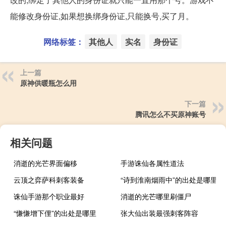
能修改身份证,如果想换绑身份证,只能换号,买了月。
网络标签：
其他人
实名
身份证
上一篇
原神供暖瓶怎么用
下一篇
腾讯怎么不买原神账号
相关问题
消逝的光芒界面偏移
手游诛仙各属性道法
云顶之弈萨科刺客装备
“诗到淮南烟雨中”的出处是哪里
诛仙手游那个职业最好
消逝的光芒哪里刷僵尸
“慊慊增下俚”的出处是哪里
张大仙出装最强刺客阵容