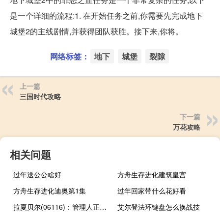
是一个详细的流程:1. 在开始任务之前,你需要先完成地下
城堡2的主线剧情,并获得团队获胜。接下来,你将。
网络标签：
地下
城堡
裂隙
上一篇
三国时代攻略
下一篇
万花攻略
相关问题
过年送公公啥好
方舟生存进化建筑皇宫
方舟生存进化迪奥第1集
过年回家带什么花好看
拉夏贝尔(06116)：管理人正有秩序地进行破产重整相关工作
艾尔登法环键盘怎么换战技