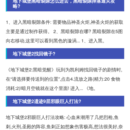
地下城堡黑暗裂隙怎么进去，黑暗裂隙掉落通关攻
略?
1、进入黑暗裂隙条件: 需要物品神圣火炬,神圣火炬的获取
主要是通过制作获得。 2、黑暗裂隙在哪? 黑暗裂隙在5图
向右移动,这里可以看到黑色的漩涡... 1、进入黑。
地下城堡2找回镜子?
《地下城堡2:黑暗觉醒》玩到为凯利姆找回镜子的剧情时,
在“请选择要传送到的位置”,点击4.流放之路(精力:20 食物
消耗:2)!暗月空镜就在这个里面! 进入... 《地。
地下城堡2遗迹9层邪眼巨人打法?
地下城堡2邪眼巨人打法攻略: 心血来潮用了几把烈枪,鱼
刺,火刑,圣殿的阵容,鱼刺正如想象伤害极高,想法很美好,奈