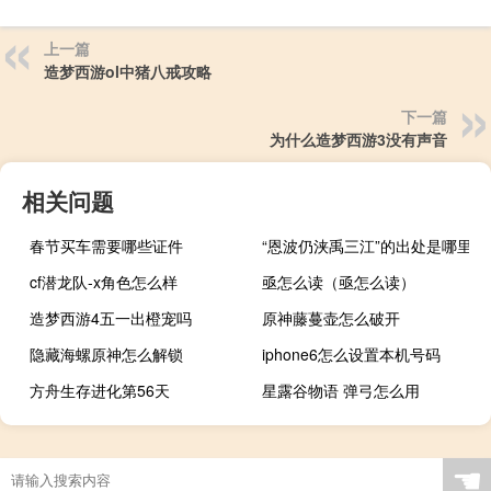
上一篇
造梦西游ol中猪八戒攻略
下一篇
为什么造梦西游3没有声音
相关问题
春节买车需要哪些证件
“恩波仍浃禹三江”的出处是哪里
cf潜龙队-x角色怎么样
亟怎么读（亟怎么读）
造梦西游4五一出橙宠吗
原神藤蔓壶怎么破开
隐藏海螺原神怎么解锁
iphone6怎么设置本机号码
方舟生存进化第56天
星露谷物语 弹弓怎么用
☚