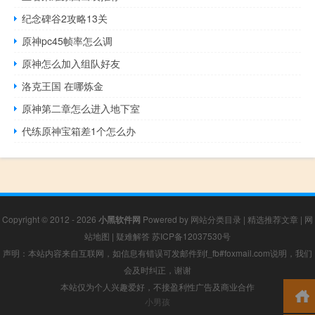
纪念碑谷2攻略13关
原神pc45帧率怎么调
原神怎么加入组队好友
洛克王国 在哪炼金
原神第二章怎么进入地下室
代练原神宝箱差1个怎么办
Copyright © 2012 - 2026
小黑软件网
Powered by
网站分类目录
|
精选推荐文章
|
网
站地图
|
疑难解答
苏ICP备12037530号
声明：本站内容来自互联网，如信息有错误可发邮件到f_fb#foxmail.com说明，我们
会及时纠正，谢谢
本站仅为个人兴趣爱好，不接盈利性广告及商业合作
小男孩