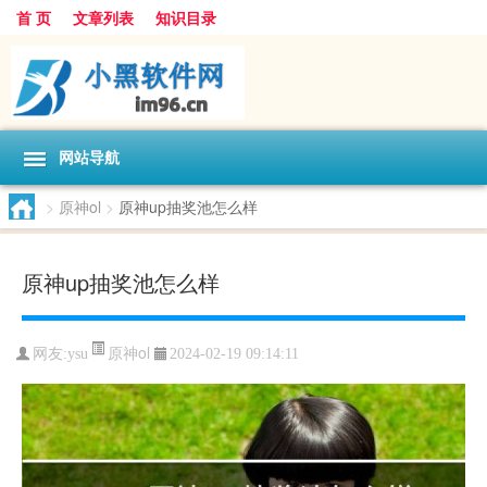
首 页
文章列表
知识目录
网站导航
>
原神ol
>
原神up抽奖池怎么样
原神up抽奖池怎么样
原神ol
网友:
ysu
2024-02-19 09:14:11