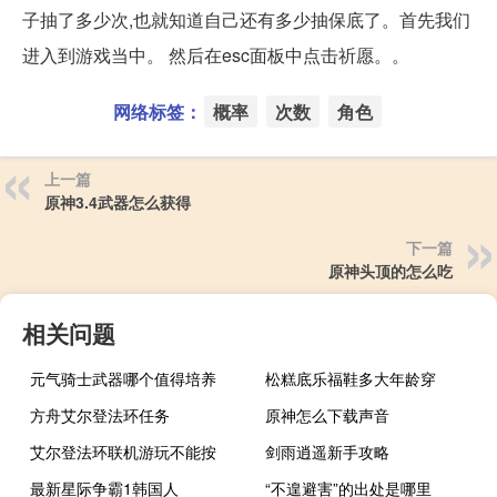
子抽了多少次,也就知道自己还有多少抽保底了。首先我们
进入到游戏当中。 然后在esc面板中点击祈愿。。
网络标签：
概率
次数
角色
上一篇
原神3.4武器怎么获得
下一篇
原神头顶的怎么吃
相关问题
元气骑士武器哪个值得培养
松糕底乐福鞋多大年龄穿
方舟艾尔登法环任务
原神怎么下载声音
艾尔登法环联机游玩不能按
剑雨逍遥新手攻略
最新星际争霸1韩国人
“不遑避害”的出处是哪里