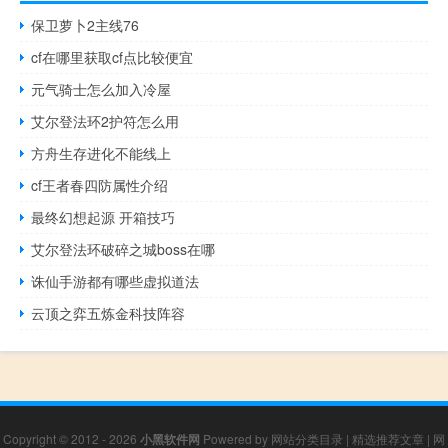
保卫萝卜2主线76
cf在哪里获取cf点比较便宜
元气骑士怎么加入冷屋
艾尔登法环2护符怎么用
方舟生存进化不能线上
cf王者春四防属性介绍
最终幻想起源 开箱技巧
艾尔登法环破碎之城boss在哪
诛仙手游都有哪些虚拟道法
云顶之弈五炼金科技阵容
Copyright © 2012 - 2026
小黑软件网
Powered by
网站分类目录
|
精选推荐文章
|
网