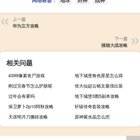
网络标签：
地球
封神
战神
上一篇
华为立方攻略
下一篇
猫猫大战攻略
相关问题
4399像素丧尸游戏
地下城堡角色星星怎么得
刚过完春节怎么护肤呢
张大仙赵云铭文最强出装
过年会有雾吗
地下城堡3图5副本攻略
保卫萝卜2p10阿秋攻略
轩辕传奇套装攻略
天涯明月刀搬砖攻略
原神紫水晶怎么挖