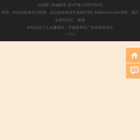
站地图
|
疑难解答
苏ICP备12037530号
声明：本站内容来自互联网，如信息有错误可发邮件到f_fb#foxmail.com说明，我们
会及时纠正，谢谢
本站仅为个人兴趣爱好，不接盈利性广告及商业合作
小男孩