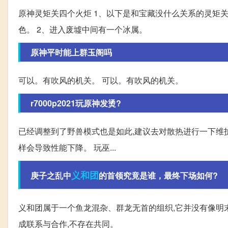
原神灵矩关四个火炬 1、以下是和宝藏没什么关系的灵矩关
色。 2、进入废墟中间有一个冰属。
原神平时能上群玉阁吗
可以。有吹风的机关。 可以。有吹风的机关。
r7000p2021玩原神发烫?
已经调整到了野兽模式也是如此,建议去对散热进行一下维护
样会导致性能下降。 玩巫...
义和团
庚子之乱中
的首领究竟是谁，最终下场如何?
义和团属于一个鱼龙混杂、群龙无首的组织,它并没有像明末
成联系与合作,不存在共同。