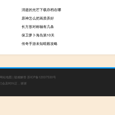
消逝的光芒下载存档在哪
原神怎么把画质弄好
长方形对称轴有几条
保卫萝卜海岛第10关
传奇手游未知暗殿攻略
网站地图
|
疑难解答
苏ICP备12037530号
，我们会及时纠正，谢谢