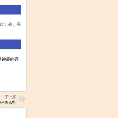
飞过上去。旁
风神瞳的标
下一篇
符号怎么打