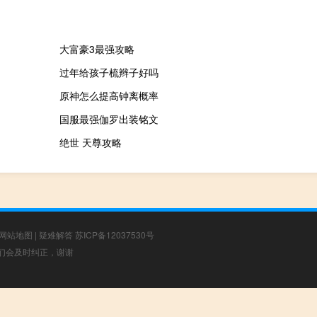
大富豪3最强攻略
过年给孩子梳辫子好吗
原神怎么提高钟离概率
国服最强伽罗出装铭文
绝世 天尊攻略
网站地图
|
疑难解答
苏ICP备12037530号
，我们会及时纠正，谢谢