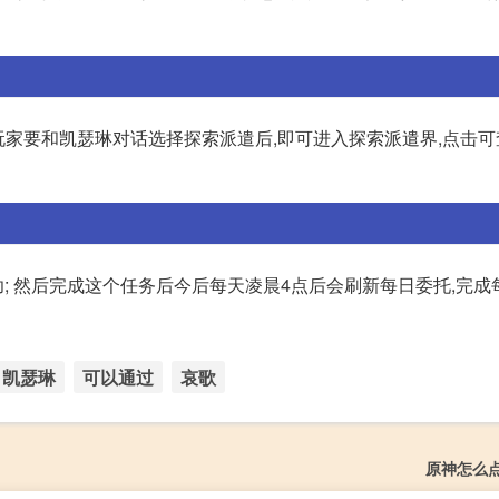
玩家要和凯瑟琳对话选择探索派遣后,即可进入探索派遣界,点击
; 然后完成这个任务后今后每天凌晨4点后会刷新每日委托,完成
凯瑟琳
可以通过
哀歌
原神怎么