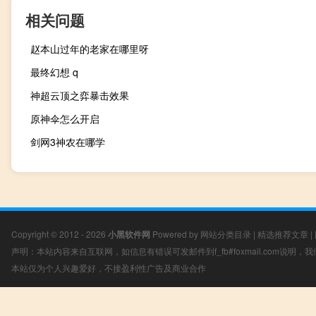
相关问题
赵本山过年的老家在哪里呀
最终幻想 q
神超云顶之弈暴击效果
原神伞怎么开启
剑网3神农在哪学
Copyright © 2012 - 2026
小黑软件网
Powered by
网站分类目录
|
精选推荐文章
|
声明：本站内容来自互联网，如信息有错误可发邮件到f_fb#foxmail.com说明
本站仅为个人兴趣爱好，不接盈利性广告及商业合作