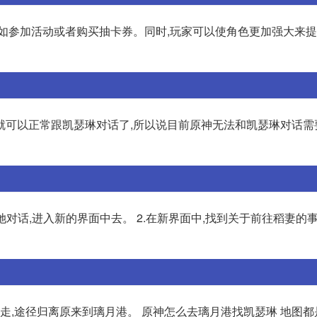
例如参加活动或者购买抽卡券。同时,玩家可以使角色更加强大来
就可以正常跟凯瑟琳对话了,所以说目前原神无法和凯瑟琳对话需
她对话,进入新的界面中去。 2.在新界面中,找到关于前往稻妻的事
向走,途径归离原来到璃月港。 原神怎么去璃月港找凯瑟琳 地图