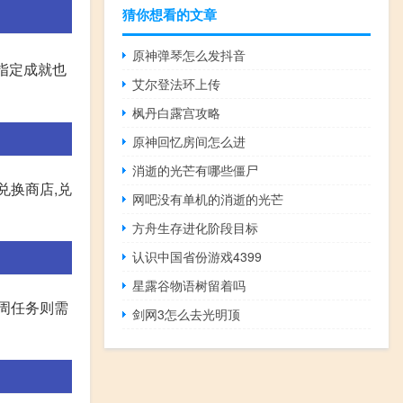
猜你想看的文章
原神弹琴怎么发抖音
指定成就也
艾尔登法环上传
枫丹白露宫攻略
原神回忆房间怎么进
消逝的光芒有哪些僵尸
兑换商店,兑
网吧没有单机的消逝的光芒
方舟生存进化阶段目标
认识中国省份游戏4399
星露谷物语树留着吗
周任务则需
剑网3怎么去光明顶