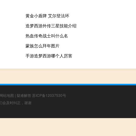
黄金小盾牌 艾尔登法环
造梦西游外传三星技能介绍
热血传奇战士叫什么名
蒙族怎么拜年图片
手游造梦西游哪个人厉害
网站地图
|
疑难解答
苏ICP备12037530号
，我们会及时纠正，谢谢