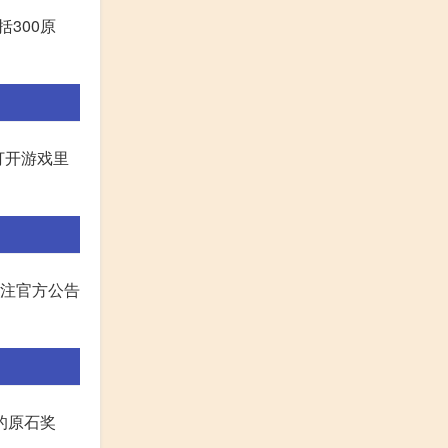
括300原
式:打开游戏里
关注官方公告
的原石奖