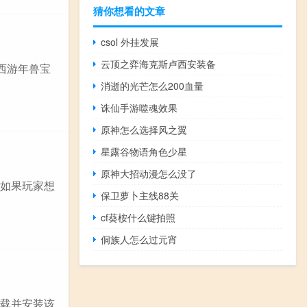
猜你想看的文章
csol 外挂发展
云顶之弈海克斯卢西安装备
西游年兽宝
消逝的光芒怎么200血量
诛仙手游噬魂效果
原神怎么选择风之翼
星露谷物语角色少星
原神大招动漫怎么没了
,如果玩家想
保卫萝卜主线88关
cf葵桉什么键拍照
侗族人怎么过元宵
下载并安装该