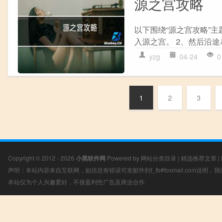
源之宫攻略
以下围绕“源之宫攻略”主
入源之宫。 2、然后沿途
yzg
04-24
0
1
2
3
Copyright © 2012 - 2026
小黑软件网
Powered by
网站分类目录
|
精选推荐文章
|
声明：本站内容来自互联网，如信息有错误可发邮件到f_fb#foxmail.com说明
本站仅为个人兴趣爱好，不接盈利性广告及商业合作