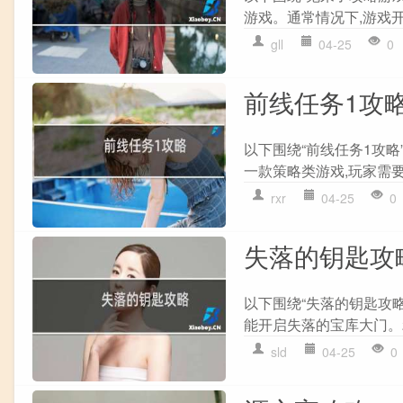
游戏。通常情况下,游戏开
gll
04-25
0
前线任务1攻
以下围绕“前线任务1攻略
一款策略类游戏,玩家需要
rxr
04-25
0
失落的钥匙攻
以下围绕“失落的钥匙攻略
能开启失落的宝库大门。2 
sld
04-25
0