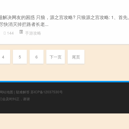
题解决网友的困惑 只狼，源之宫攻略? 只狼源之宫攻略: 1、首先
尽快消灭掉拦路者长老...
144
手游攻略
4
5
6
下一页
尾页
网站地图
|
疑难解答
苏ICP备12037530号
，我们会及时纠正，谢谢