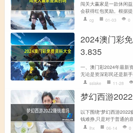
闯关大赢家是一款休闲益
会获得红包奖励。根据提
cg
01-03
0
2024澳门彩
3.835
一、澳门彩2024年最新
无论是资深彩民还是新手
sslake
11-28
梦幻西游202
以下围绕“梦幻西游202
钱难挣,只是对于普通的底
lhx
06-14
0