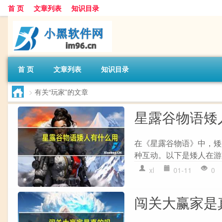
首 页
文章列表
知识目录
首 页
文章列表
知识目录
>
有关“玩家”的文章
星露谷物语矮
在《星露谷物语》中，矮
种互动。以下是矮人在游戏中
xl
01-11
0
闯关大赢家是