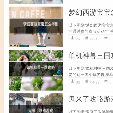
梦幻西游宝宝
以下围绕“梦幻西游宝宝
宝通过参与春节活动“年兽
lhx
06-13
0
单机神兽三国
以下围绕“单机神兽三国攻
要的到三国小镇灵兽,就应
djs
04-29
0
鬼来了攻略游
以下围绕“鬼来了攻略游戏