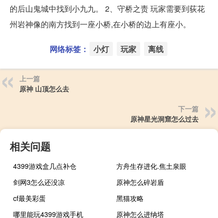
的后山鬼城中找到小九九。 2、守桥之责 玩家需要到荻花
州岩神像的南方找到一座小桥,在小桥的边上有座小。
网络标签：
小灯
玩家
离线
上一篇
原神 山顶怎么去
下一篇
原神星光洞窟怎么过去
相关问题
4399游戏盒几点补仓
方舟生存进化.焦土泉眼
剑网3怎么还没凉
原神怎么碎岩盾
cf最美彩蛋
黑猫攻略
哪里能玩4399游戏手机
原神怎么进纳塔