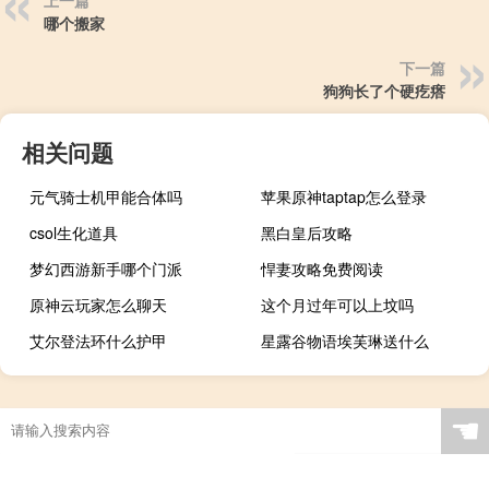
上一篇
哪个搬家
下一篇
狗狗长了个硬疙瘩
相关问题
元气骑士机甲能合体吗
苹果原神taptap怎么登录
csol生化道具
黑白皇后攻略
梦幻西游新手哪个门派
悍妻攻略免费阅读
原神云玩家怎么聊天
这个月过年可以上坟吗
艾尔登法环什么护甲
星露谷物语埃芙琳送什么
☚