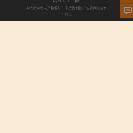
会及时纠正，谢谢
本站仅为个人兴趣爱好，不接盈利性广告及商业合作
小男孩