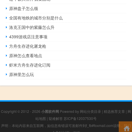
原神盘子怎么领
全国有地铁的城市分别是什么
洛克王国中的紫藤怎么升
4399游戏店注意事项
方舟生存进化屠龙枪
原神怎么查看地点
虾米方舟生存进化订阅
原神里怎么玩
Copyright © 2012 - 2026
小黑软件网
Powered by
网站分类目录
|
精选推荐文章
|
网
站地图
|
疑难解答
苏ICP备12037530号
声明：本站内容来自互联网，如信息有错误可发邮件到f_fb#foxmail.com说明，我们