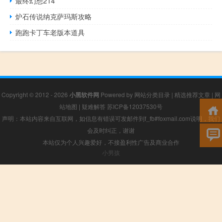
最终幻想214
炉石传说纳克萨玛斯攻略
跑跑卡丁车老版本道具
Copyright © 2012 - 2026
小黑软件网
Powered by
网站分类目录
|
精选推荐文章
|
网
站地图
|
疑难解答
苏ICP备12037530号
声明：本站内容来自互联网，如信息有错误可发邮件到f_fb#foxmail.com说明，我们
会及时纠正，谢谢
本站仅为个人兴趣爱好，不接盈利性广告及商业合作
小男孩