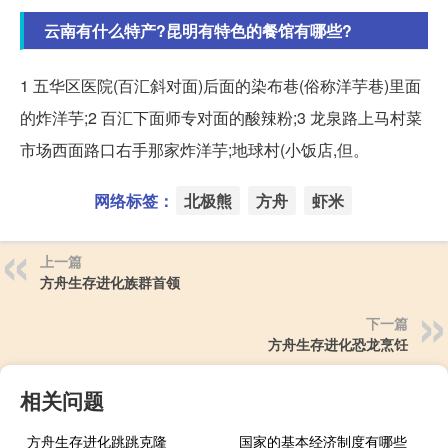
云南有什么特产?昆明有特色的餐馆有哪些?
1 五华区医院(百汇斜对面)后面的染布巷(俗称洋芋巷)里面
的炸洋芋;2 百汇下面师专对面的酸辣粉;3 龙泉路上马村菜
市场西面路口右手那家炸洋芋;地球村(小饭店,但。
网络标签：
北极熊
方舟
虾米
上一篇
方舟生存进化族群首领
下一篇
方舟生存进化恐龙烹饪
相关问题
方舟生存进化跳跳克隆
国家的基本经济制度有哪些