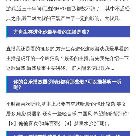
游戏,近三十年间玩过的RPG自己都数不清了。其中不乏经
典之作,甚至对大叔的三观产生了一定的影响。大叔只...
方舟生存进化你最早看的主播是淮?
直播我还是看的挺多的,方舟生存进化这款游戏我最早看的
主播是虎牙的一个叫狂鸟丶贱圣的主播,首先我先介绍一下
这款游戏,游戏故事主要讲述,一群人醒来便出现在...
你的音乐播放器(列表)都有那些歌?可以推荐听一听
呢?
平时超喜欢听歌,基本上只要有空就听,听的也比较杂,英文
居多,电影类居多,还有一些轻音乐,中国风,希望能够帮到你!
【8】偏偏喜欢你(陈百强) 【9】梦里水乡(江珊) 。