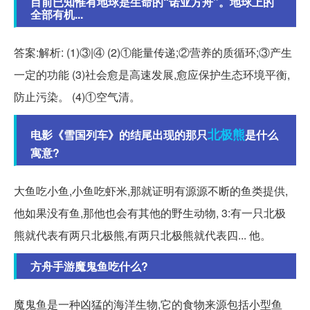
目前已知惟有地球是生命的“诺亚方舟”。地球上的
全部有机...
答案:解析: (1)③|④ (2)①能量传递;②营养的质循环;③产生
一定的功能 (3)社会愈是高速发展,愈应保护生态环境平衡,
防止污染。 (4)①空气清。
北极熊
电影《雪国列车》的结尾出现的那只
是什么
寓意?
大鱼吃小鱼,小鱼吃虾米,那就证明有源源不断的鱼类提供,
他如果没有鱼,那他也会有其他的野生动物, 3:有一只北极
熊就代表有两只北极熊,有两只北极熊就代表四... 他。
方舟手游魔鬼鱼吃什么?
魔鬼鱼是一种凶猛的海洋生物,它的食物来源包括小型鱼