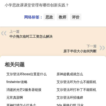
小学思政课课堂管理有哪些创新实践？
网络标签：
思政
教师
评价
上一篇
中介拖欠临时工工资怎么解决
下一篇
原子半径大小如何判断
相关问题
艾尔登法环boss位置是什么
原神超载成就怎么
firstwinter攻略
艾尔登法环为什么不能联机
消逝的光芒2服务器链接
艾尔登法环打补丁不能联机
元宵真甜啊
艾尔登法环招魂碑
原神打猎怎么打多个
3ds 最终幻想 汉化