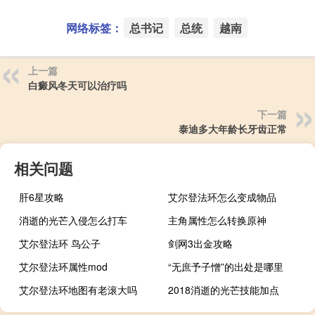
网络标签：
总书记
总统
越南
上一篇
白癜风冬天可以治疗吗
下一篇
泰迪多大年龄长牙齿正常
相关问题
肝6星攻略
艾尔登法环怎么变成物品
消逝的光芒入侵怎么打车
主角属性怎么转换原神
艾尔登法环 鸟公子
剑网3出金攻略
艾尔登法环属性mod
“无庶予子憎”的出处是哪里
艾尔登法环地图有老滚大吗
2018消逝的光芒技能加点