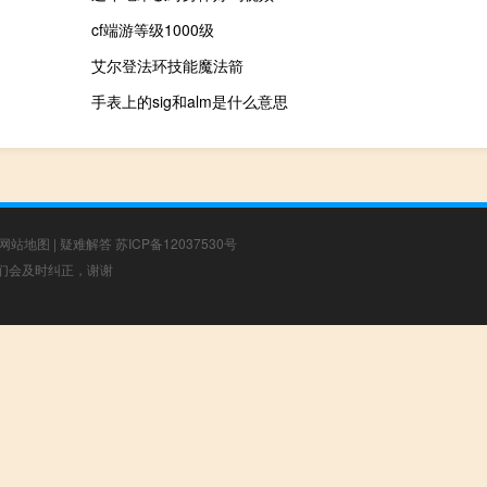
cf端游等级1000级
艾尔登法环技能魔法箭
手表上的sig和alm是什么意思
网站地图
|
疑难解答
苏ICP备12037530号
，我们会及时纠正，谢谢