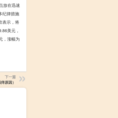
点放在迅速
成本纪律措施
软表示，将
86美元，
美元，涨幅为
下一篇
瘙痒原因）