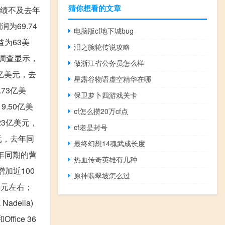
猜你想看的文章
业绩不及去年
为69.74
电脑版cf地下城bug
益为63美
泪之腕轮传说攻略
t调查显示，
做浙江省公务员怎么样
亿美元，去
星露谷物语虚空精华在哪
73亿美
保卫萝卜四游戏关卡
.50亿美
cf怎么攒20万cf点
23亿美元，
cf老是封号
元，去年同
最终幻想14魂武成长度
去年同期的营
热血传奇英雄有几种
增加近100
原神翡翠坡怎么过
亿美元左右；
della)
ce 36