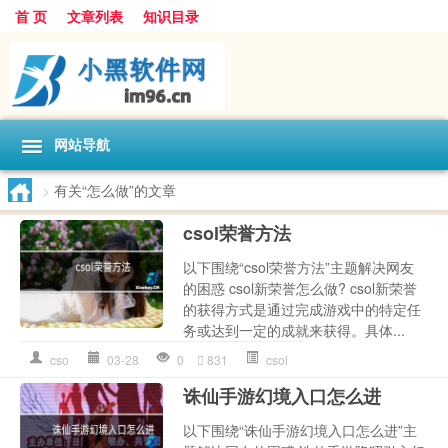
首 页
文章列表
知识目录
网站导航
>
有关“怎么做”的文章
csol荣誉方法
以下围绕“csol荣誉方法”主题解决网友
的困惑 csol新荣誉怎么做? csol新荣誉
的获得方式是通过完成游戏中的特定任
务或达到一定的成就来获得。具体...
cso
03-28
0
831
csol
诛仙手游幻境入口怎么进
以下围绕“诛仙手游幻境入口怎么进”主