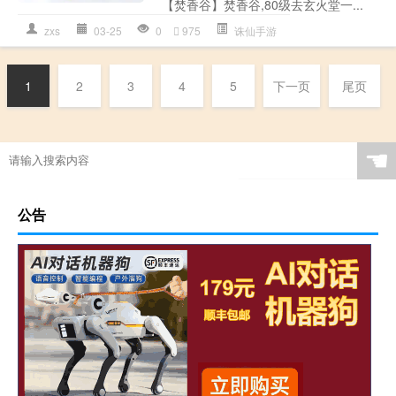
【焚香谷】焚香谷,80级去玄火堂一...
zxs
03-25
0
975
诛仙手游
1
2
3
4
5
下一页
尾页
☚
公告