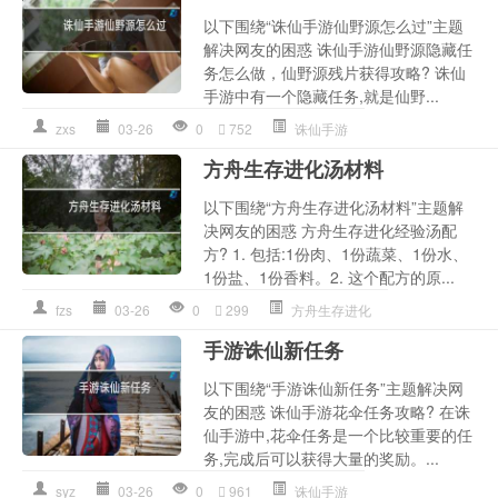
以下围绕“诛仙手游仙野源怎么过”主题
解决网友的困惑 诛仙手游仙野源隐藏任
务怎么做，仙野源残片获得攻略? 诛仙
手游中有一个隐藏任务,就是仙野...
zxs
03-26
0
752
诛仙手游
方舟生存进化汤材料
以下围绕“方舟生存进化汤材料”主题解
决网友的困惑 方舟生存进化经验汤配
方? 1. 包括:1份肉、1份蔬菜、1份水、
1份盐、1份香料。2. 这个配方的原...
fzs
03-26
0
299
方舟生存进化
手游诛仙新任务
以下围绕“手游诛仙新任务”主题解决网
友的困惑 诛仙手游花伞任务攻略? 在诛
仙手游中,花伞任务是一个比较重要的任
务,完成后可以获得大量的奖励。...
syz
03-26
0
961
诛仙手游