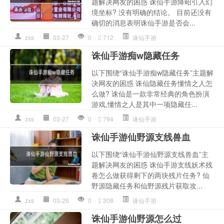
题解决网友的困惑 诛仙手游降昭引入幻
境坐标? 没有明确的结论。 目前还没有
确切的消息表明诛仙手游是否会...
zxs
03-27
0
712
诛仙手游
诛仙手游痴w隐藏任务
以下围绕“诛仙手游痴w隐藏任务”主题解
决网友的困惑 诛仙隐藏任务懂情之人怎
么做? 诛仙是一款非常经典的角色扮演
游戏,懂情之人是其中一项隐藏任...
zxs
03-27
0
794
诛仙手游
诛仙手游仙野源支线兽血
以下围绕“诛仙手游仙野源支线兽血”主
题解决网友的困惑 诛仙手游支线妖术残
卷怎么做获得剩下的两块残片任务? 仙
野源隐藏任务和仙野源残片获取攻...
zxs
03-26
0
308
诛仙手游
诛仙手游仙野源怎么过