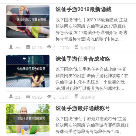
诛仙手游2018最新隐藏
以下围绕“诛仙手游2018最新隐藏”主题
解决网友的困惑 诛仙手游2017隐藏任
务怎么做 2017隐藏任务详细介绍 奇遇
称号奇遇称号壹[贪吃的猴子]-你是...
zxs
03-26
0
793
诛仙手游
诛仙手游任务合成攻略
以下围绕“诛仙手游任务合成攻略”主题
解决网友的困惑 诛仙手游化神攻略? 在
诛仙手游中,化神系统是一个重要的玩
法,通过化神可以提升角色的属性和...
zxs
03-25
0
264
诛仙手游
诛仙手游最好隐藏称号
以下围绕“诛仙手游最好隐藏称号”主题
解决网友的困惑 诛仙手游有哪些隐藏任
务诛仙手游隐藏所有隐藏任务? 25、