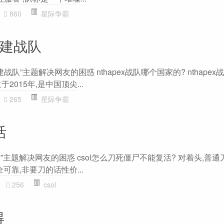
860
星际争霸
么建战队
战队”主题解决网友的困惑 nthapex战队哪个国家的? nthape
2015年,是中国顶尖...
265
星际争霸
活
活”主题解决网友的困惑 csol怎么刀死僵尸不能复活? 对着头,普
可靠,非要刀的话性价...
256
csol
得