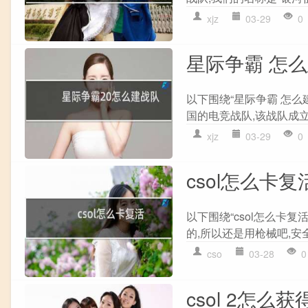
xjz
03-29
0
星际争霸 怎
以下围绕“星际争霸 怎么建
国的电竞战队,该战队成立于
xjz
03-29
0
csol怎么卡复
以下围绕“csol怎么卡复
的,所以还是用枪械吧,安全
cso
03-28
0
csol 2怎么获