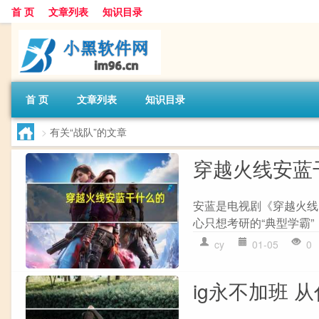
首 页
文章列表
知识目录
首 页
文章列表
知识目录
>
有关“战队”的文章
穿越火线安蓝
安蓝是电视剧《穿越火线
心只想考研的“典型学霸”
cy
01-05
0
ig永不加班 