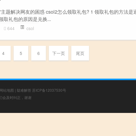
获得”主题解决网友的困惑 csol2怎么领取礼包? 1 领取礼包的方法
领取礼包的原因是兑换...
644
csol
4
5
6
下一页
尾页
网站地图
|
疑难解答
苏ICP备12037530号
，我们会及时纠正，谢谢