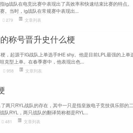
是指ig战队在电竞比赛中表现出了高效率和快速结束比赛的特点。 
季赛。当时，ig战队在常规赛中表现出...
279
文章列表
 让帝的称号晋升史什么梗
个网络梗，起源于IG战队上单选手tHE shy。他是目前LPL最强的上
坦克型上单。在春季赛中，他表现出色...
958
文章列表
梗
出了两只RYL战队的存在，其中一只是指皇族电子竞技俱乐部的
队RYL，两只战队的翻译简称都是RYL...
481
文章列表