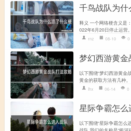
千鸟战队为什
释义 一个网络梗含义是
022年6月20日停止运营
rnz
08-10
0
梦幻西游黄金
以下围绕“梦幻西游黄金
黄金的获取方法有几种。 
lhx
06-14
0
星际争霸怎么
以下围绕“星际争霸怎么
战队,我们的名称是“银河征