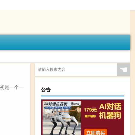
☚
初是一个一
公告