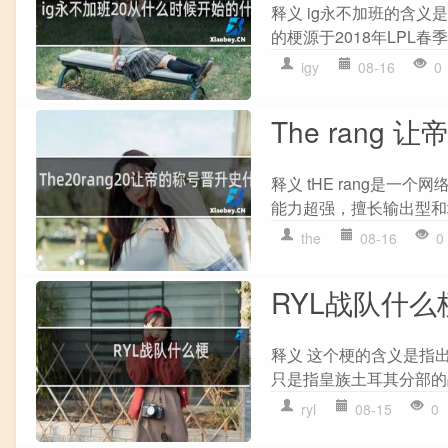
释义 ig永不加班的含义
的梗源于2018年LPL春
igy
08-16
0
The rang
释义 tHE rang是一
能力超强，擅长输出型和
the
08-16
0
RYL战队什么
释义 这个梗的含义是指
只是指皇族土耳其分部的战
ryl
08-15
0