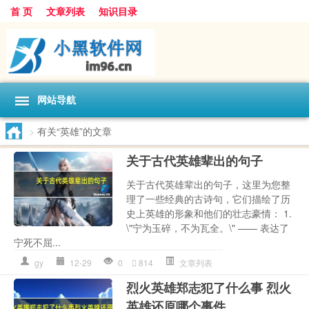
首 页
文章列表
知识目录
网站导航
>
有关“英雄”的文章
关于古代英雄辈出的句子
关于古代英雄辈出的句子，这里为您整
理了一些经典的古诗句，它们描绘了历
史上英雄的形象和他们的壮志豪情： 1.
\"宁为玉碎，不为瓦全。\" —— 表达了
宁死不屈...
gy
12-29
0
814
文章列表
烈火英雄郑志犯了什么事 烈火
英雄还原哪个事件