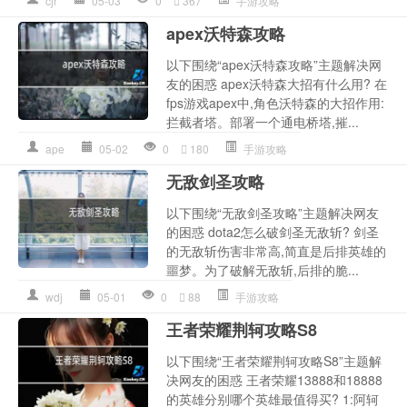
cjr
05-03
0
367
手游攻略
apex沃特森攻略
以下围绕“apex沃特森攻略”主题解决网
友的困惑 apex沃特森大招有什么用? 在
fps游戏apex中,角色沃特森的大招作用:
拦截者塔。部署一个通电桥塔,摧...
ape
05-02
0
180
手游攻略
无敌剑圣攻略
以下围绕“无敌剑圣攻略”主题解决网友
的困惑 dota2怎么破剑圣无敌斩? 剑圣
的无敌斩伤害非常高,简直是后排英雄的
噩梦。为了破解无敌斩,后排的脆...
wdj
05-01
0
88
手游攻略
王者荣耀荆轲攻略S8
以下围绕“王者荣耀荆轲攻略S8”主题解
决网友的困惑 王者荣耀13888和18888
的英雄分别哪个英雄最值得买? 1:阿轲