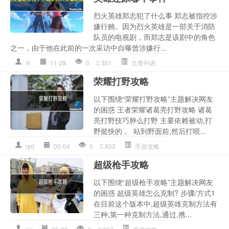
烈火英雄郑志犯了什么事 郑志被指控涉
嫌行贿。因为烈火英雄是一部关于消防
队员的电视剧，而郑志是该剧中的角色
之一，由于他在此前的一次采访中自曝曾涉嫌行...
lh
11-28
0
351
文章列表
荣耀打野攻略
以下围绕“荣耀打野攻略”主题解决网友
的困惑 王者荣耀诸葛亮打野攻略 诸葛
亮打野技巧肿么打野 主要依赖被动,打
野挺快的 。 站到野面前,然后打呗...
ryd
05-04
0
933
手游攻略
超级枪手攻略
以下围绕“超级枪手攻略”主题解决网友
的困惑 超级英雄怎么克制? 步骤/方式1
在目前这个版本中,超级英雄克制方法有
三种,第一种克制方法,通过,携...