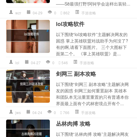
——S8最强打野!阿轲学会这样出装轻...
wzr
04-29
0
862
手游攻略
lol攻略软件
以下围绕“lol攻略软件”主题解决网友的
困惑 掌上英雄联盟对战助手为何没了?
有的啊,请看下面图片。 三个大图标下
面第二个。 《掌上英雄联盟》是...
lol
04-27
0
546
手游攻略
剑网三 副本攻略
以下围绕“剑网三 副本攻略”主题解决网
友的困惑 剑网三如何重置副本 英雄本
和团队本无法重置重置的只有普通本你
界面最上面有个武林密境点开有个...
jws
04-24
0
766
手游攻略
丛林肉搏 攻略
以下围绕“丛林肉搏 攻略”主题解决网友