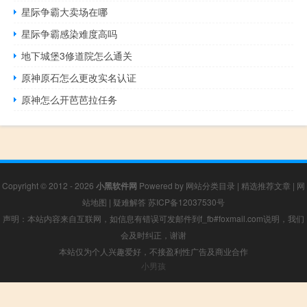
星际争霸大卖场在哪
星际争霸感染难度高吗
地下城堡3修道院怎么通关
原神原石怎么更改实名认证
原神怎么开芭芭拉任务
Copyright © 2012 - 2026
小黑软件网
Powered by
网站分类目录
|
精选推荐文章
|
网
站地图
|
疑难解答
苏ICP备12037530号
声明：本站内容来自互联网，如信息有错误可发邮件到f_fb#foxmail.com说明，我们
会及时纠正，谢谢
本站仅为个人兴趣爱好，不接盈利性广告及商业合作
小男孩