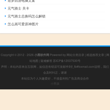
造梦西游电脑文案
元气骑士 关卡
元气骑士总换吗怎么解锁
怎么画可爱原神图片
Copyright © 2012 - 2026
小黑软件网
Powered by
网站分类目录
|
精选推荐文章
|
网
站地图
|
疑难解答
苏ICP备12037530号
声明：本站内容来自互联网，如信息有错误可发邮件到f_fb#foxmail.com说明，我们
会及时纠正，谢谢
本站仅为个人兴趣爱好，不接盈利性广告及商业合作
小男孩