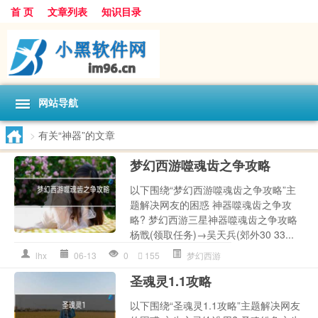
首 页
文章列表
知识目录
网站导航
>
有关“神器”的文章
梦幻西游噬魂齿之争攻略
以下围绕“梦幻西游噬魂齿之争攻略”主
题解决网友的困惑 神器噬魂齿之争攻
略? 梦幻西游三星神器噬魂齿之争攻略
杨戬(领取任务)→吴天兵(郊外30 33...
lhx
06-13
0
155
梦幻西游
圣魂灵1.1攻略
以下围绕“圣魂灵1.1攻略”主题解决网友