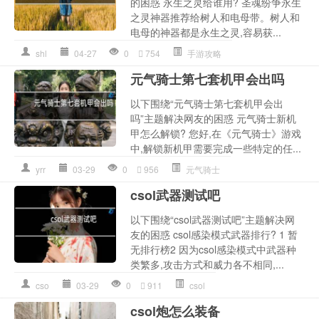
的困惑 永生之灵给谁用? 圣魂纷争永生
之灵神器推荐给树人和电母带。树人和
电母的神器都是永生之灵,容易获...
shl
04-27
0
754
手游攻略
元气骑士第七套机甲会出吗
以下围绕“元气骑士第七套机甲会出
吗”主题解决网友的困惑 元气骑士新机
甲怎么解锁? 您好,在《元气骑士》游戏
中,解锁新机甲需要完成一些特定的任...
yrr
03-29
0
956
元气骑士
csol武器测试吧
以下围绕“csol武器测试吧”主题解决网
友的困惑 csol感染模式武器排行? 1 暂
无排行榜2 因为csol感染模式中武器种
类繁多,攻击方式和威力各不相同,...
cso
03-29
0
911
csol
csol炮怎么装备