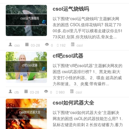
csol运气烧钱吗
以下围绕“csol运气烧钱吗”主题解决网
友的困惑 CSOL值得花钱吗? 我花了70
00多,在ol里几乎可以横着走建议你去51
73买好,划算,你充钱玩的话,骨灰盒...
cso
03-28
0
192
csol
cf吧csol武器
以下围绕“cf吧csol武器”主题解决网友的
困惑 csol武器排行榜? 1、黑龙炮:刷大
灾变打小怪的利器。 2、喋血:超高的威
力和射速。 3、炎魔:带有爆炸...
cfb
03-28
0
980
csol
csol如何武器大全
以下围绕“csol如何武器大全”主题解决
网友的困惑 csOL的武器技能怎么用? 1.
鼠标左键是向前刺 2.长按右键蓄力,蓄力