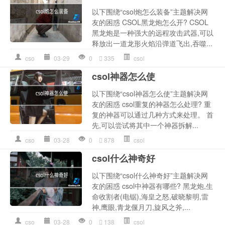
以下围绕“csol炮怎么装备”主题解决网
友的困惑 CSOL黑龙炮怎么开? CSOL
黑龙炮是一种强大的远程攻击武器,可以
释放出一道龙形火焰沿弹道飞出,吞噬...
cso
03-29
0
335
csol
csol神器怎么使
以下围绕“csol神器怎么使”主题解决网
友的困惑 csol重复的神器怎么处理? 重
复的神器可以通过几种方式来处理。 首
先,可以尝试将其中一个神器拆解...
cso
03-28
0
878
csol
csol什么神奇好
以下围绕“csol什么神奇好”主题解决网
友的困惑 csol中神器有哪些? 黑龙炮,生
命收割者(电锯),海皇之怒,破晓黎明,雷
神,鹰眼,青龙偃月刀,旋风之斧,...
cso
03-28
0
138
csol