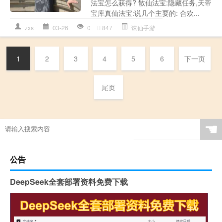
法宝怎么获得? 散仙法宝:隐藏任务,天帝
宝库真仙法宝:说几个主要的: 合欢...
zxs
03-26
0
847
诛仙手游
1
2
3
4
5
6
下一页
尾页
☚
公告
DeepSeek全套部署资料免费下载