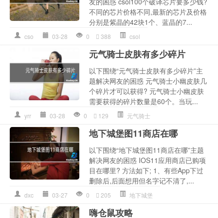
友的困惑 csol100个破译芯片要多少钱?
不同的芯片价格不同,最新的芯片及价格
分别是紫晶的42块1个、蓝晶的7...
cso
03-28
0
388
csol
元气骑士皮肤有多少碎片
以下围绕“元气骑士皮肤有多少碎片”主
题解决网友的困惑 元气骑士小幽皮肤几
个碎片才可以获得? 元气骑士小幽皮肤
需要获得的碎片数量是60个。当玩...
yrr
03-28
0
129
元气骑士
地下城堡图11商店在哪
以下围绕“地下城堡图11商店在哪”主题
解决网友的困惑 IOS11应用商店已购项
目在哪里? 方法如下; 1、有些App下过
删除后,后面想用但名字记不清了,...
dxc
03-27
0
205
地下城堡
嗨仓鼠攻略