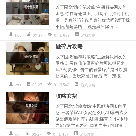
以下围绕“嗨仓鼠攻略”主题解决网友的
困惑 你在嗨仓鼠上。用两个月抽到手机
啦，是真的吗? 说是真的你信吗?反正我
不信,都是套路。 说是真的你信...
hbs
03-27
0
658
游戏攻略
砸碎片攻略
以下围绕“砸碎片攻略”主题解决网友的
困惑 幻灵修仙传砸蛋碎片可以攒起来
吗? 幻灵修仙传中的砸蛋碎片是可以攒
起来的。当玩家砸开蛋后,有一定概...
zsp
03-27
0
562
游戏攻略
攻略女娲
以下围绕“攻略女娲”主题解决网友的困
惑 王者荣耀AD女娲怎么玩AD暴击流女
娲出装攻略推荐? AP装:痛苦面具+冷静
之靴+博学者之怒+噬神之书+回响法...
gln
03-27
0
457
游戏攻略