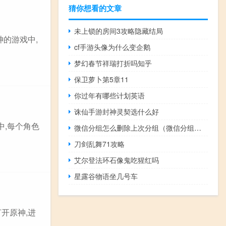
猜你想看的文章
未上锁的房间3攻略隐藏结局
神的游戏中,
cf手游头像为什么变企鹅
梦幻春节祥瑞打折吗知乎
保卫萝卜第5章11
你过年有哪些计划英语
诛仙手游封神灵契选什么好
中,每个角色
微信分组怎么删除上次分组（微信分组怎么删除）
刀剑乱舞71攻略
艾尔登法环石像鬼吃猩红吗
星露谷物语坐几号车
打开原神,进