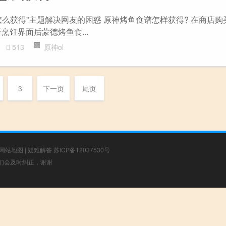
怎么获得”主题解决网友的困惑 原神烤鱼食谱怎样获得? 在商店购
烹饪界面后蒙德烤鱼食...
513
原神ol
3
下一页
尾页
网站地图
|
疑难解答
苏ICP备12037530号
，我们会及时纠正，谢谢