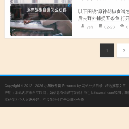
以下围绕“原神胡椒食谱
后去野外捕捉五条鱼,打开
ysh
02-23
0
1
2
Copyright © 2012 - 2026
小黑软件网
Powered by
网站分类目录
|
精选推荐文章
|
声明：本站内容来自互联网，如信息有错误可发邮件到f_fb#foxmail.com说明
本站仅为个人兴趣爱好，不接盈利性广告及商业合作