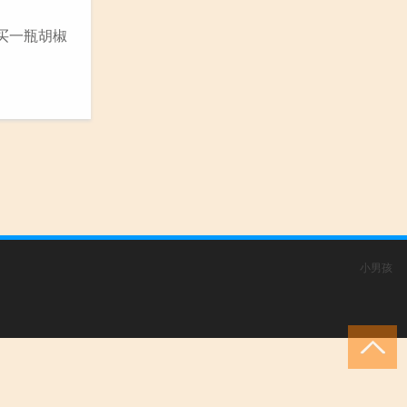
买一瓶胡椒
小男孩