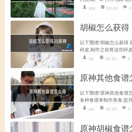
ysd
02-24
0
胡椒怎么获得
以下围绕“胡椒怎么获得 
碎皮,制作之前将这些碎皮大
hjz
02-24
0
原神其他食谱
以下围绕“原神其他食谱怎
各种食谱来制作美食,提升
ysr
02-23
0
原神胡椒食谱