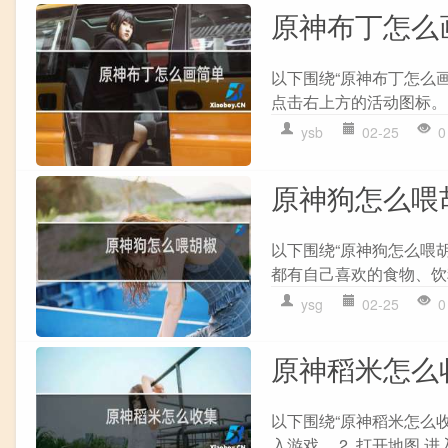
原神布丁怎么
以下围绕“原神布丁怎么画
点击右上方的活动图标。 2
ysb
02-25
0
原神狗怎么喂
以下围绕“原神狗怎么喂胡
都有自己喜欢的食物、饮料
ysg
02-25
0
原神稻米怎么
以下围绕“原神稻米怎么收
入游戏。 2. 打开地图 进