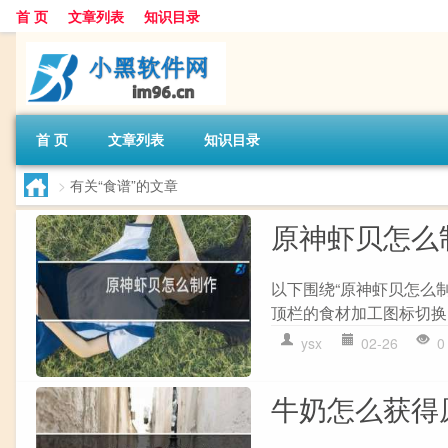
首 页
文章列表
知识目录
首 页
文章列表
知识目录
>
有关“食谱”的文章
原神虾贝怎么
以下围绕“原神虾贝怎么制
顶栏的食材加工图标切换,
ysx
02-26
0
牛奶怎么获得