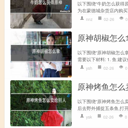
以下围绕“牛奶怎么获得原
为在蒙德城杂货店内购买获
nnz
02-26
0
原神胡椒怎么
以下围绕“原神胡椒怎么拿
需要以下材料: 1. 鱼:建
ysh
02-26
0
原神烤鱼怎么
以下围绕“原神烤鱼怎么
后去野外捕捉五条鱼,打开
ysk
02-26
0