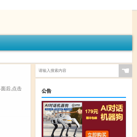
☚
面后,点击
公告