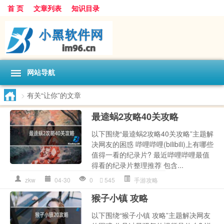
首 页
文章列表
知识目录
网站导航
>
有关“让你”的文章
最逵蜗2攻略40关攻略
以下围绕“最逵蜗2攻略40关攻略”主题解
决网友的困惑 哔哩哔哩(bilibili)上有哪些
值得一看的纪录片? 最近哔哩哔哩最值
得看的纪录片整理推荐 包含...
zkw
04-30
0
545
手游攻略
猴子小镇 攻略
以下围绕“猴子小镇 攻略”主题解决网友