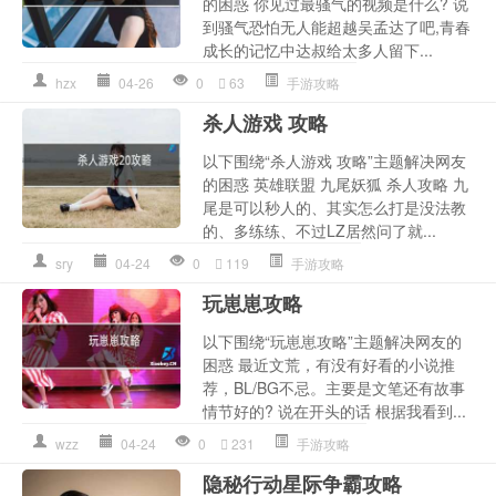
的困惑 你见过最骚气的视频是什么? 说
到骚气恐怕无人能超越吴孟达了吧,青春
成长的记忆中达叔给太多人留下...
hzx
04-26
0
63
手游攻略
杀人游戏 攻略
以下围绕“杀人游戏 攻略”主题解决网友
的困惑 英雄联盟 九尾妖狐 杀人攻略 九
尾是可以秒人的、其实怎么打是没法教
的、多练练、不过LZ居然问了就...
sry
04-24
0
119
手游攻略
玩崽崽攻略
以下围绕“玩崽崽攻略”主题解决网友的
困惑 最近文荒，有没有好看的小说推
荐，BL/BG不忌。主要是文笔还有故事
情节好的? 说在开头的话 根据我看到...
wzz
04-24
0
231
手游攻略
隐秘行动星际争霸攻略