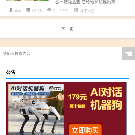
么一艘驱逐舰,它给谁护航谁出事...
dxc
03-28
0
262
地下城堡
下一页
☚
公告