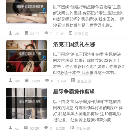
以下围绕“隐秘行动星际争霸攻略”主题
解决网友的困惑 你还记得看过最劲爆的
电影是哪部吗? 我是萨沙,我来回答。 萨
沙看过最劲爆的是印度意淫电影...
ylh
03-29
0
16
星际争霸
洛克王国洗礼在哪
以下围绕“洛克王国洗礼在哪”主题解决
网友的困惑 如果让你推荐2022必读十
本书，你会推荐什么呢? 如果让你推荐2
022必读十本书,我会推荐这十本书...
lkw
03-29
0
869
洛克王国
星际争霸操作剪辑
以下围绕“星际争霸操作剪辑”主题解决
网友的困惑 有哪些劲爆好看的电影? 你
好,我是黑黑大师电影剪辑 这10部电影
很劲爆。 让你肾上腺素和荷尔蒙...
xjz
03-29
0
328
星际争霸