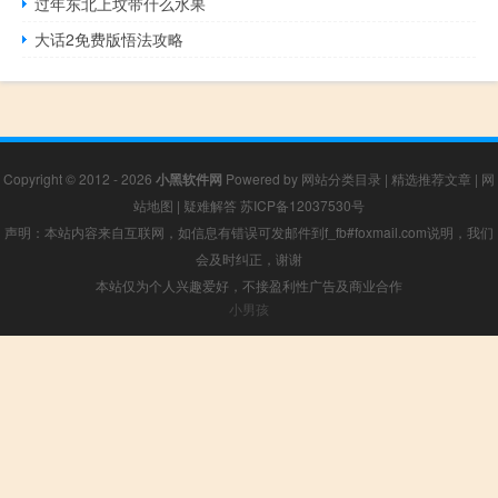
过年东北上坟带什么水果
大话2免费版悟法攻略
Copyright © 2012 - 2026
小黑软件网
Powered by
网站分类目录
|
精选推荐文章
|
网
站地图
|
疑难解答
苏ICP备12037530号
声明：本站内容来自互联网，如信息有错误可发邮件到f_fb#foxmail.com说明，我们
会及时纠正，谢谢
本站仅为个人兴趣爱好，不接盈利性广告及商业合作
小男孩