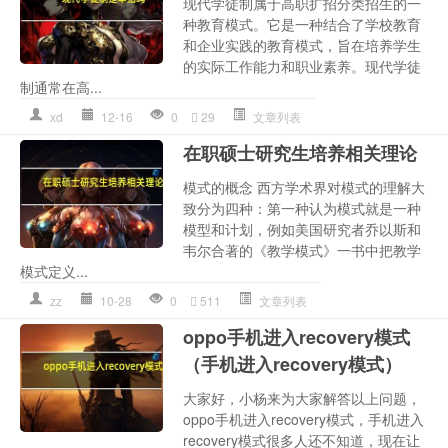
现代学徒制属于高职扩招分类招生的一
种教育模式。它是一种结合了学校教育
和企业实践的教育模式，旨在培养学生
的实际工作能力和职业素养。现代学徒
制通常在高...
xd
12-16
0
29
文章列表
在职硕士研究生培养相关理论
模式的概念 西方学术界对模式的理解大
致分为四种：第一种认为模式就是一种
模型和计划，例如美国研究者乔以斯和
韦尔合著的《教学模式》一书中把教学
模式定义...
zz
10-28
0
511
文章列表
oppo手机进入recovery模式
（手机进入recovery模式）
大家好，小杨来为大家解答以上问题，
oppo手机进入recovery模式，手机进入
recovery模式很多人还不知道，现在让