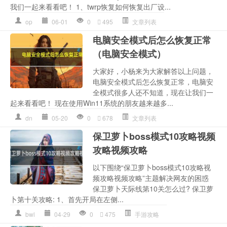
我们一起来看看吧！ 1、twrp恢复如何恢复出厂设...
op
06-01
0
495
文章列表
电脑安全模式后怎么恢复正常
（电脑安全模式）
大家好，小杨来为大家解答以上问题，
电脑安全模式后怎么恢复正常，电脑安
全模式很多人还不知道，现在让我们一
起来看看吧！ 现在使用Win11系统的朋友越来越多...
dn
05-20
0
678
文章列表
保卫萝卜boss模式10攻略视频
攻略视频攻略
以下围绕“保卫萝卜boss模式10攻略视
频攻略视频攻略”主题解决网友的困惑
保卫萝卜天际线第10关怎么过? 保卫萝
卜第十关攻略: 1、首先开局在左侧...
bwl
04-29
0
475
手游攻略