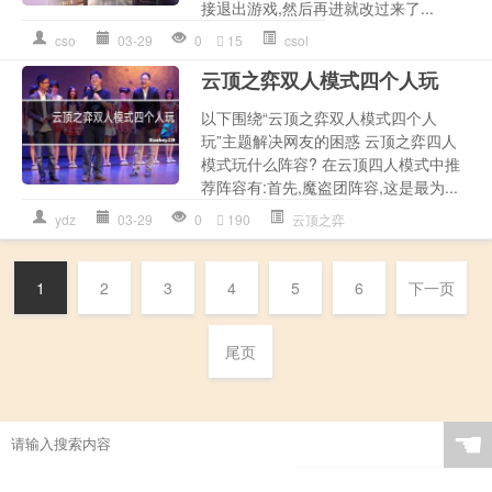
接退出游戏,然后再进就改过来了...
cso
03-29
0
15
csol
云顶之弈双人模式四个人玩
以下围绕“云顶之弈双人模式四个人
玩”主题解决网友的困惑 云顶之弈四人
模式玩什么阵容? 在云顶四人模式中推
荐阵容有:首先,魔盗团阵容,这是最为...
ydz
03-29
0
190
云顶之弈
1
2
3
4
5
6
下一页
尾页
☚