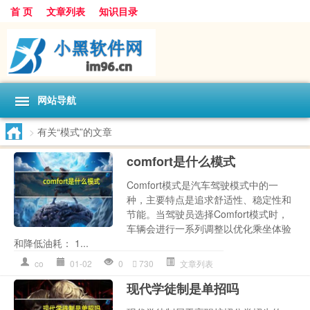
首 页
文章列表
知识目录
网站导航
>
有关“模式”的文章
comfort是什么模式
Comfort模式是汽车驾驶模式中的一
种，主要特点是追求舒适性、稳定性和
节能。当驾驶员选择Comfort模式时，
车辆会进行一系列调整以优化乘坐体验
和降低油耗： 1...
co
01-02
0
730
文章列表
现代学徒制是单招吗