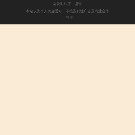
会及时纠正，谢谢
本站仅为个人兴趣爱好，不接盈利性广告及商业合作
小男孩