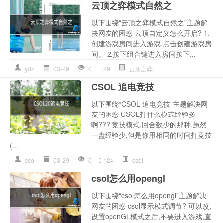
云顶之弈模式自然之
以下围绕“云顶之弈模式自然之”主题解
决网友的困惑 云顶自定义怎么开启? 1.
创建游戏房间进入游戏,点击创建游戏房
间。 2.按下组合键进入房间按下...
ydz
03-29
0
29
云顶之弈
CSOL 追电竞技
以下围绕“CSOL 追电竞技”主题解决网
友的困惑 CSOL打什么模式经验多
啊??? 竞技模式,回合数少的那种,虽然
一盘经验少,但是你用相同的时间打竞技
(...
cso
03-29
0
124
csol
csol怎么用opengl
以下围绕“csol怎么用opengl”主题解决
网友的困惑 csol显示模式调节? 可以改,
设置openGL模式之后,不要进入游戏,直