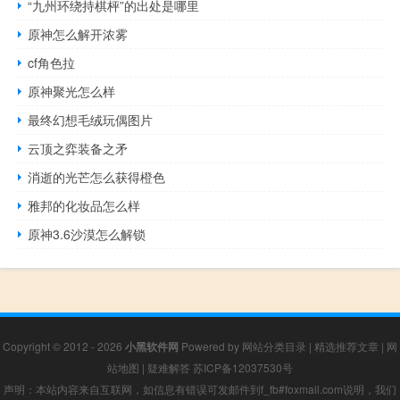
“九州环绕持棋枰”的出处是哪里
原神怎么解开浓雾
cf角色拉
原神聚光怎么样
最终幻想毛绒玩偶图片
云顶之弈装备之矛
消逝的光芒怎么获得橙色
雅邦的化妆品怎么样
原神3.6沙漠怎么解锁
Copyright © 2012 - 2026
小黑软件网
Powered by
网站分类目录
|
精选推荐文章
|
网
站地图
|
疑难解答
苏ICP备12037530号
声明：本站内容来自互联网，如信息有错误可发邮件到f_fb#foxmail.com说明，我们