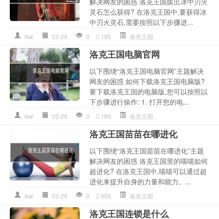
解决网友的困惑 洛克王国拔出冰中刃火
灵石怎么获得? 在洛克王国中,要获得冰
中刃火灵石,需要按照以下步骤进...
lkw
03-29
0
195
洛克王国
洛克王国电脑官网
以下围绕“洛克王国电脑官网”主题解决
网友的困惑 如何下载洛克王国电脑版?
要下载洛克王国的电脑版,您可以按照以
下步骤进行操作: 1. 打开您的电...
lkw
03-29
0
189
洛克王国
洛克王国苗苗在哪进化
以下围绕“洛克王国苗苗在哪进化”主题
解决网友的困惑 洛克王国里的喵喵如何
超进化? 在洛克王国中,喵喵可以通过超
进化来提升自身的力量和能力。...
lkw
03-29
0
956
洛克王国
洛克王国连锁是什么