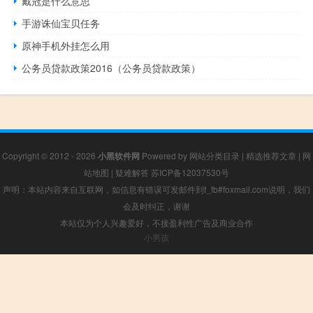
戴冠是什么意思
手游诛仙宝贝任务
原神手机外挂怎么用
公务员贷款政策2016（公务员贷款政策）
Copyright © 2012 - 2026
小黑软件网
Powered by
网站分类目录
|
精选推荐文章
|
网
站地图
|
疑难解答
苏ICP备12037530号
声明：本站内容来自互联网，如信息有错误可发邮件到f_fb#foxmail.com说明，我们
会及时纠正，谢谢
本站仅为个人兴趣爱好，不接盈利性广告及商业合作
小男孩