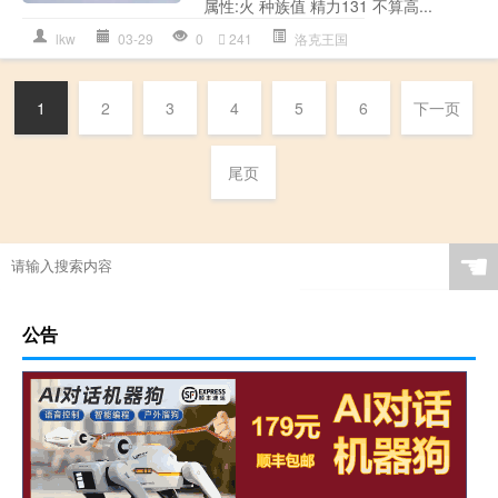
属性:火 种族值 精力131 不算高...
lkw
03-29
0
241
洛克王国
1
2
3
4
5
6
下一页
尾页
☚
公告