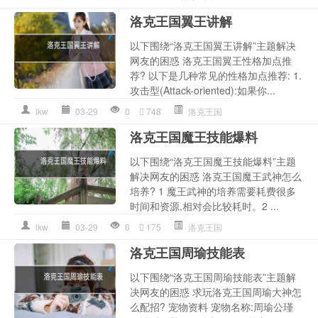
洛克王国翼王讲解
以下围绕“洛克王国翼王讲解”主题解决
网友的困惑 洛克王国翼王性格加点推
荐? 以下是几种常见的性格加点推荐: 1.
攻击型(Attack-oriented):如果你...
lkw
03-29
0
748
洛克王国
洛克王国魔王技能爆料
以下围绕“洛克王国魔王技能爆料”主题
解决网友的困惑 洛克王国魔王武神怎么
培养? 1 魔王武神的培养需要耗费很多
时间和资源,相对会比较耗时。2 ...
lkw
03-29
0
175
洛克王国
洛克王国周瑜技能表
以下围绕“洛克王国周瑜技能表”主题解
决网友的困惑 求玩洛克王国周瑜大神怎
么配招? 宠物资料 宠物名称:周瑜公瑾