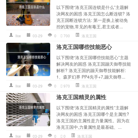
以下围绕“洛克王国连锁是什么”主题解
决网友的困惑 洛克王国怎么断连锁? 洛
克王国断连锁方法: 第一是换上被动免
控的宠物,常见的有毒王,君主或者...
lkw
03-29
0
700
洛克王国
洛克王国哪些技能恶心
以下围绕“洛克王国哪些技能恶心”主题
解决网友的困惑 洛克王国蹦天御尊技能
解析? 洛克王国的蹦天御尊技能解析:
1、森罗幻界 PP4先手+7,蹦天御尊...
lkw
03-29
0
970
洛克王国
洛克王国精灵的属性
以下围绕“洛克王国精灵的属性”主题解
决网友的困惑 洛克王国哪个是主属性?
洛克王国的主属性是力量属性。因为在
洛克王国中,力量属性是最基础、...
lkw
03-29
0
0
洛克王国