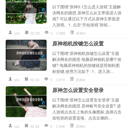
以下围绕“原神3.1怎么进入游戏”主题解
决网友的困惑 原神怎么从主界面进入游
戏? 可以通过以下方式从原神主界面进
入游戏。1. 点击“开始游戏”按钮...
ys3
02-26
0
988
原神ol
原神相机按键怎么设置
以下围绕“原神相机按键怎么设置”主题
解决网友的困惑 电脑原神相机是哪个按
键? 电脑原神相机的按键就是照相机图
标按键,使用方法如下: 1、进入游...
ysx
02-24
0
619
原神ol
原神怎么设置安全登录
以下围绕“原神怎么设置安全登录”主题
解决网友的困惑 原神账号安全设置? 进
入游戏点击左上角的头像图标,选择点击
齿轮状的设置选项。点击左侧的...
ysz
02-22
0
546
原神ol