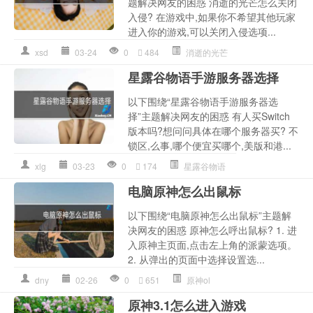
题解决网友的困惑 消逝的光芒怎么关闭
入侵? 在游戏中,如果你不希望其他玩家
进入你的游戏,可以关闭入侵选项...
xsd
03-24
0
484
消逝的光芒
星露谷物语手游服务器选择
以下围绕“星露谷物语手游服务器选
择”主题解决网友的困惑 有人买Switch
版本吗?想问问具体在哪个服务器买? 不
锁区,么事,哪个便宜买哪个,美版和港...
xlg
03-23
0
174
星露谷物语
电脑原神怎么出鼠标
以下围绕“电脑原神怎么出鼠标”主题解
决网友的困惑 原神怎么呼出鼠标? 1. 进
入原神主页面,点击左上角的派蒙选项。
2. 从弹出的页面中选择设置选...
dny
02-26
0
651
原神ol
原神3.1怎么进入游戏