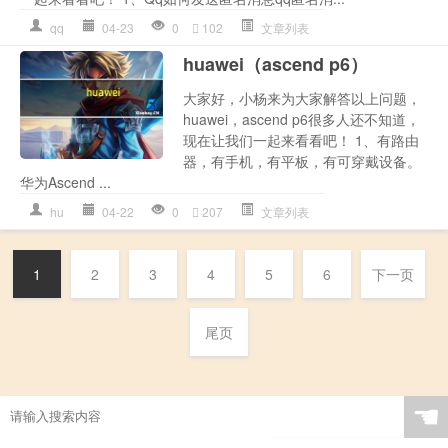
qq
04-23
0
102
文章列表
huawei（ascend p6）
大家好，小杨来为大家解答以上问题，
huawei，ascend p6很多人还不知道，
现在让我们一起来看看吧！ 1、有路由
器，有手机，有平板，有可穿戴设备。
华为Ascend ...
hu
04-22
0
207
文章列表
1
2
3
4
5
6
下一页
尾页
☚