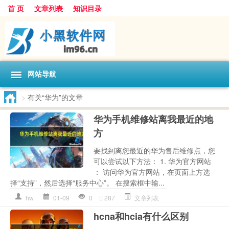
首 页
文章列表
知识目录
网站导航
>
有关“华为”的文章
华为手机维修站离我最近的地
方
要找到离您最近的华为售后维修点，您
可以尝试以下方法： 1. 华为官方网站
： 访问华为官方网站，在页面上方选
择“支持”，然后选择“服务中心”。 在搜索框中输...
hw
01-09
0
287
文章列表
hcna和hcia有什么区别