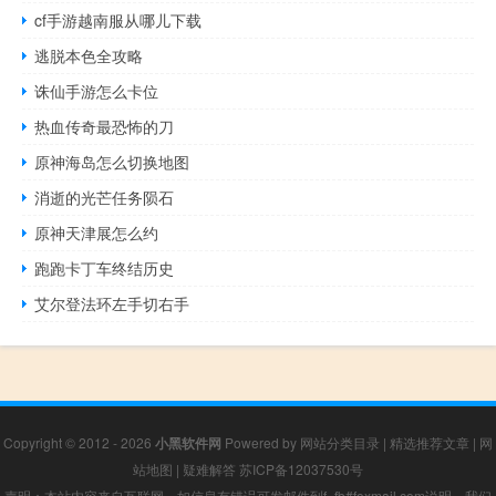
cf手游越南服从哪儿下载
逃脱本色全攻略
诛仙手游怎么卡位
热血传奇最恐怖的刀
原神海岛怎么切换地图
消逝的光芒任务陨石
原神天津展怎么约
跑跑卡丁车终结历史
艾尔登法环左手切右手
Copyright © 2012 - 2026
小黑软件网
Powered by
网站分类目录
|
精选推荐文章
|
网
站地图
|
疑难解答
苏ICP备12037530号
声明：本站内容来自互联网，如信息有错误可发邮件到f_fb#foxmail.com说明，我们