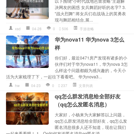
以下围绕“小时代战地芭蕾攻略”主题解
决网友的困惑 女兵舞蹈好听的名字? 3.
"战火烈舞":将女兵们在战场上的英勇表
现与舞蹈相结合,展...
xsd
04-28
0
506
手游攻略
华为nova11 华为nova 3怎么
样
你们好，最近0471房产发现有诸多的小
伙伴们对于华为nova11，华为nova 3怎
么样这个问题都颇为感兴趣的，今天小
活为大家梳理了下，一起往下看看吧。 华为nova3...
hw
04-23
0
237
文章列表
qq怎么群发消息给全部好友
（qq怎么发匿名消息）
大家好，小杨来为大家解答以上问题，
qq怎么群发消息给全部好友，qq怎么发
匿名消息很多人还不知道，现在让我们
一起来看看吧！ 1、Qq如何发送匿名消息qq匿名消...