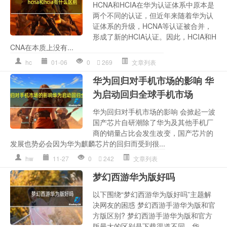
HCNA和HCIA在华为认证体系中原本是
两个不同的认证，但近年来随着华为认
证体系的升级，HCNA等认证被合并，
形成了新的HCIA认证。因此，HCIA和H
CNA在本质上没有...
hc
01-06
0
269
文章列表
华为回归对手机市场的影响 华
为启动回归全球手机市场
华为回归对手机市场的影响 会掀起一波
国产芯片自研潮除了华为及其他手机厂
商的销量占比会发生改变，国产芯片的
发展也势必会因为华为麒麟芯片的回归而受到很...
hw
11-27
0
242
文章列表
梦幻西游华为版好吗
以下围绕“梦幻西游华为版好吗”主题解
决网友的困惑 梦幻西游手游华为版和官
方版区别? 梦幻西游手游华为版和官方
版最大的区别是下载渠道不同。华...