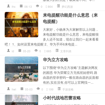
lhx
06-13
0
864
梦幻西游
来电提醒功能是什么意思（来
电提醒）
大家好，小杨来为大家解答以上问题，
来电提醒功能是什么意思，来电提醒很
多人还不知道，现在让我们一起来看看
吧！ 1、如何设置来电提醒 2、华为手环6来电提...
ld
05-20
0
665
文章列表
华为立方攻略
以下围绕“华为立方攻略”主题解决网友
的困惑 华为荣耀立方无线初始密码 路
由器的登录密码一般在路由器的反面都
有的,实在没有,你可以上官网找一...
hwl
05-03
0
199
手游攻略
小时代战地芭蕾攻略