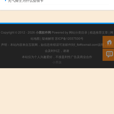
元气骑士为什么会很卡
Copyright © 2012 - 2026
小黑软件网
Powered by
网站分类目录
|
精选推荐文章
|
网
站地图
|
疑难解答
苏ICP备12037530号
声明：本站内容来自互联网，如信息有错误可发邮件到f_fb#foxmail.com说明，我们
会及时纠正，谢谢
本站仅为个人兴趣爱好，不接盈利性广告及商业合作
小男孩