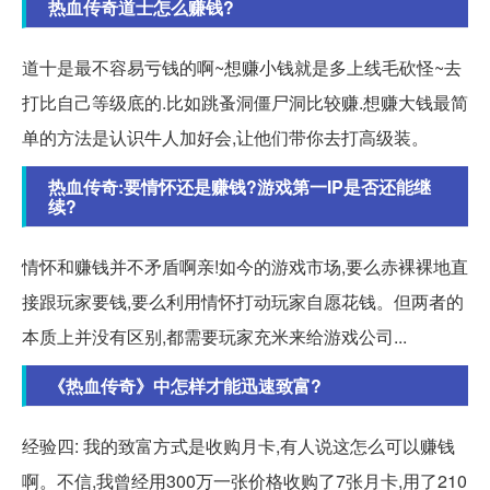
热血传奇道士怎么赚钱?
道十是最不容易亏钱的啊~想赚小钱就是多上线毛砍怪~去
打比自己等级底的.比如跳蚤洞僵尸洞比较赚.想赚大钱最简
单的方法是认识牛人加好会,让他们带你去打高级装。
热血传奇:要情怀还是赚钱?游戏第一IP是否还能继
续?
情怀和赚钱并不矛盾啊亲!如今的游戏市场,要么赤裸裸地直
接跟玩家要钱,要么利用情怀打动玩家自愿花钱。但两者的
本质上并没有区别,都需要玩家充米来给游戏公司...
《热血传奇》中怎样才能迅速致富?
经验四: 我的致富方式是收购月卡,有人说这怎么可以赚钱
啊。不信,我曾经用300万一张价格收购了7张月卡,用了210