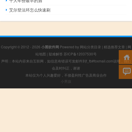
十大年份最早的酒
艾尔登法环怎么快速刷
Copyright © 2012 - 2026
小黑软件网
Powered by
网站分类目录
|
精选推荐文章
|
网
站地图
|
疑难解答
苏ICP备12037530号
声明：本站内容来自互联网，如信息有错误可发邮件到f_fb#foxmail.com说明，我们
会及时纠正，谢谢
本站仅为个人兴趣爱好，不接盈利性广告及商业合作
小男孩