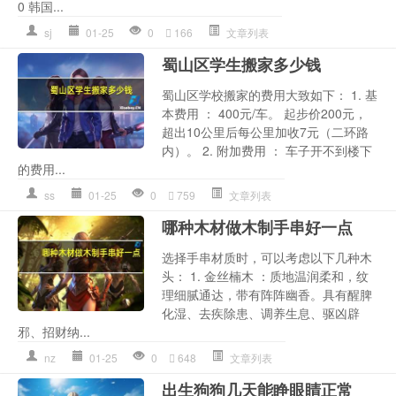
0 韩国...
sj
01-25
0
166
文章列表
蜀山区学生搬家多少钱
蜀山区学校搬家的费用大致如下： 1. 基
本费用 ： 400元/车。 起步价200元，
超出10公里后每公里加收7元（二环路
内）。 2. 附加费用 ： 车子开不到楼下
的费用...
ss
01-25
0
759
文章列表
哪种木材做木制手串好一点
选择手串材质时，可以考虑以下几种木
头： 1. 金丝楠木 ：质地温润柔和，纹
理细腻通达，带有阵阵幽香。具有醒脾
化湿、去疾除患、调养生息、驱凶辟
邪、招财纳...
nz
01-25
0
648
文章列表
出生狗狗几天能睁眼睛正常