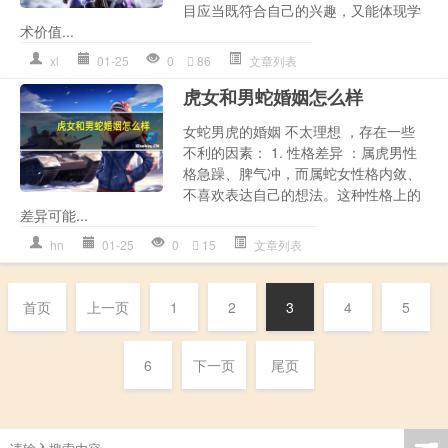
目应当既符合自己的兴趣，又能体现学
术价值...
xl
01-25
0
86
文章列表
虎女和男蛇婚姻怎么样
女蛇男虎的婚姻 不太理想 ，存在一些
不利的因素： 1. 性格差异 ：属虎男性
格急躁、脾气冲，而属蛇女性格内敛、
不喜欢表达自己的想法。这种性格上的
差异可能...
hn
01-25
0
15
文章列表
首页
上一页
1
2
3
4
5
6
下一页
尾页