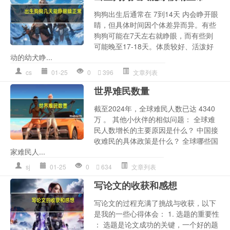
狗狗出生后通常在 7到14天 内会睁开眼
睛，但具体时间因个体差异而异。有些
狗狗可能在7天左右就睁眼，而有些则
可能晚至17-18天。体质较好、活泼好
动的幼犬睁...
cs
01-25
0
396
文章列表
世界难民数量
截至2024年，全球难民人数已达 4340
万 。 其他小伙伴的相似问题： 全球难
民人数增长的主要原因是什么？ 中国接
收难民的具体政策是什么？ 全球哪些国
家难民人...
sj
01-25
0
634
文章列表
写论文的收获和感想
写论文的过程充满了挑战与收获，以下
是我的一些心得体会： 1. 选题的重要性
： 选题是论文成功的关键，一个好的题