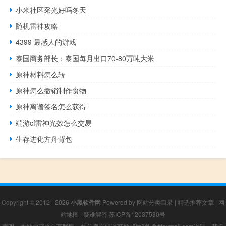
小米社区采光好吗冬天
随机雷神攻略
4399 最感人的游戏
泰国商务部长：泰国每月出口70-80万吨大米
原神材料怎么转
原神怎么撤销制作食物
原神离谱签名怎么获得
端游cf雷神光效怎么交易
生存进化方舟背包
Copyright © 2012 - 2026
小黑软件网
Powered by
网站分类目录
|
精选推荐文章
|
网
站地图
|
疑难解答
苏ICP备12037530号