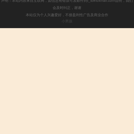
声明：本站内容来自互联网，如信息有错误可发邮件到f_fb#foxmail.com说明，我们
会及时纠正，谢谢
本站仅为个人兴趣爱好，不接盈利性广告及商业合作
小男孩