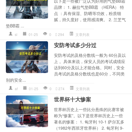
以下是一些被广泛认为好用的气垫BB霜
品牌： 1. 赫拉气垫BB霜 （HERA） 特
点 ：具有保湿、防晒等功效，粉质细
腻，持久度好，使用感清爽。 2. 兰芝气
垫BB霜 ...
sl
01-25
0
294
文章列表
安防考试多少分过
安防考试的及格分数线一般为 60分及以
上 。具体来说，保安人员的考试成绩应
达到60分及以上才能合格。同时，安全
员考试的及格分数线也是60分，不同类
别的安全...
af
01-25
0
274
文章列表
世界杯十大惨案
世界杯历史上一些比分悬殊的比赛常被
称为“惨案”。以下是世界杯历史上一些
著名的惨案： 1. 匈牙利 10-1 萨尔瓦多
（1982年西班牙世界杯） 2. 匈牙利 9-