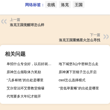
网络标签：
在线
洛克
王国
上一篇
洛克王国觉醒球怎么样
下一篇
洛克王国重燃星火怎么寻找
相关问题
单招什么专业好，以后好就业的
地下城堡3山中密林怎么走
原神怎么领取体力奖励
原神渊下宫镜子怎么开启
“几多秾艳”的出处是哪里
csol怎么选择模式
艾尔登法环艾蕾教堂狼嚎
“贫低举案蛾”的出处是哪里
代驾要多大年纪才能开