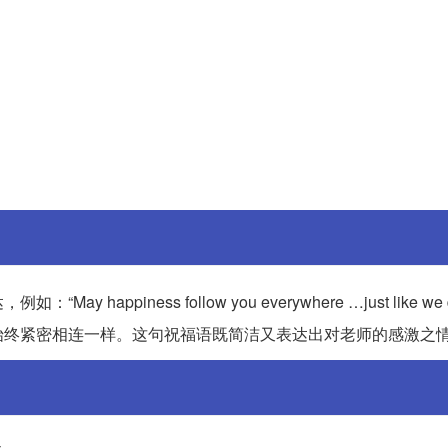
piness follow you everywhere …just like we 
始终紧密相连一样。这句祝福语既简洁又表达出对老师的感激之