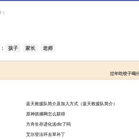
作：
：
孩子
家长
老师
过年吃饺子喝
蓝天救援队简介及加入方式（蓝天救援队简介）
原神抓捕网怎么获得
方舟生存进化送dlc了吗
艾尔登法环去草补丁