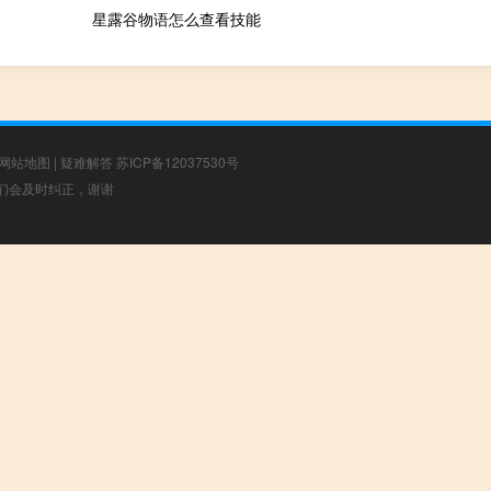
星露谷物语怎么查看技能
网站地图
|
疑难解答
苏ICP备12037530号
，我们会及时纠正，谢谢