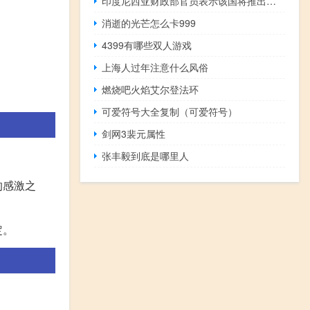
印度尼西亚财政部官员表示该国将推出新的措施来确保大米价格的可负担性
消逝的光芒怎么卡999
4399有哪些双人游戏
上海人过年注意什么风俗
燃烧吧火焰艾尔登法环
可爱符号大全复制（可爱符号）
剑网3裴元属性
张丰毅到底是哪里人
的感激之
定。