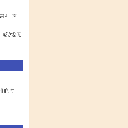
要说一声：
。感谢您无
子们的付