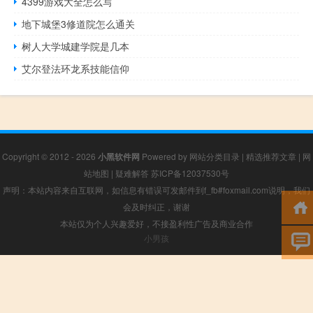
4399游戏大全怎么写
地下城堡3修道院怎么通关
树人大学城建学院是几本
艾尔登法环龙系技能信仰
Copyright © 2012 - 2026
小黑软件网
Powered by
网站分类目录
|
精选推荐文章
|
网
站地图
|
疑难解答
苏ICP备12037530号
声明：本站内容来自互联网，如信息有错误可发邮件到f_fb#foxmail.com说明，我们
会及时纠正，谢谢
本站仅为个人兴趣爱好，不接盈利性广告及商业合作
小男孩