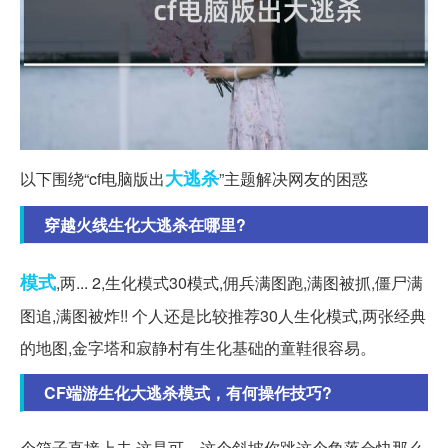
大逃杀
以下围绕“cf电脑版出
”主题解决网友的困惑
穿越火线生化大逃杀在哪里?
模式
,两... 2,生化模式30模式,佣兵满图跑,满图被抓,僵尸满
图追,满图被炸!! 个人还是比较推荐30人生化模式,两张经典
的地图,金字塔和寂静村有生化基础的童鞋很容易。
CF端游生化大逃杀模式，有何操作技巧?
个箱子直接上去,这是可... 这个斜坡你跳这个角落会快那么