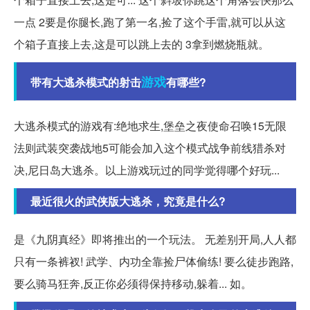
一点 2要是你腿长,跑了第一名,捡了这个手雷,就可以从这
个箱子直接上去,这是可以跳上去的 3拿到燃烧瓶就。
游戏
带有大逃杀模式的射击
有哪些?
大逃杀模式的游戏有:绝地求生,堡垒之夜使命召唤15无限
法则武装突袭战地5可能会加入这个模式战争前线猎杀对
决,尼日岛大逃杀。以上游戏玩过的同学觉得哪个好玩...
最近很火的武侠版大逃杀，究竟是什么?
是《九阴真经》即将推出的一个玩法。 无差别开局,人人都
只有一条裤衩! 武学、内功全靠捡尸体偷练! 要么徒步跑路,
要么骑马狂奔,反正你必须得保持移动,躲着... 如。