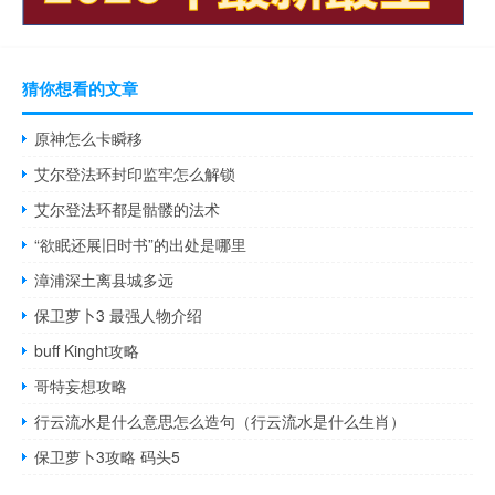
猜你想看的文章
原神怎么卡瞬移
艾尔登法环封印监牢怎么解锁
艾尔登法环都是骷髅的法术
“欲眠还展旧时书”的出处是哪里
漳浦深土离县城多远
保卫萝卜3 最强人物介绍
buff Kinght攻略
哥特妄想攻略
行云流水是什么意思怎么造句（行云流水是什么生肖）
保卫萝卜3攻略 码头5