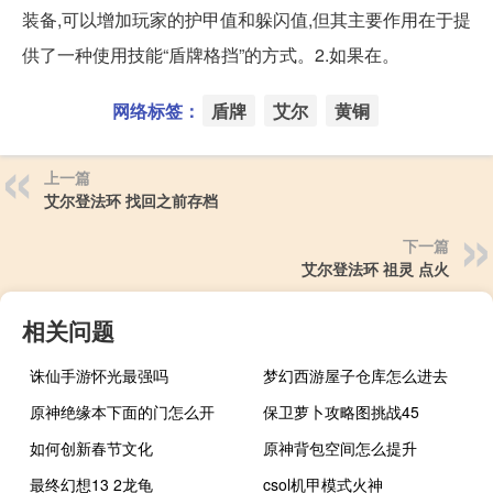
装备,可以增加玩家的护甲值和躲闪值,但其主要作用在于提
供了一种使用技能“盾牌格挡”的方式。2.如果在。
网络标签：
盾牌
艾尔
黄铜
上一篇
艾尔登法环 找回之前存档
下一篇
艾尔登法环 祖灵 点火
相关问题
诛仙手游怀光最强吗
梦幻西游屋子仓库怎么进去
原神绝缘本下面的门怎么开
保卫萝卜攻略图挑战45
如何创新春节文化
原神背包空间怎么提升
最终幻想13 2龙龟
csol机甲模式火神