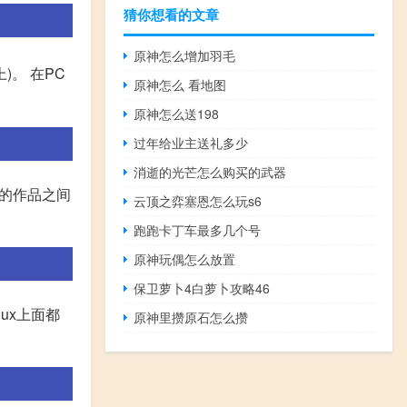
猜你想看的文章
原神怎么增加羽毛
2上)。 在PC
原神怎么 看地图
原神怎么送198
过年给业主送礼多少
消逝的光芒怎么购买的武器
部的作品之间
云顶之弈塞恩怎么玩s6
跑跑卡丁车最多几个号
原神玩偶怎么放置
保卫萝卜4白萝卜攻略46
ux上面都
原神里攒原石怎么攒