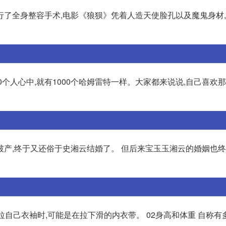
行了全身整容手术,电影《狼狈》凭着人造天使脸孔以及魔鬼身材
00个人心中,就有1000个哈姆雷特一样。大家都来说说,自己喜欢
产,终于又还俗于史湘云结婚了。 但后来宝玉玉湘云的婚姻也终
在拉自己衣袖时,可能是在拉下滑的内衣带。 02身高和体重 自称有