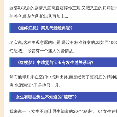
这部影视剧的剧情尺度简直震碎你三观,又肥又丑的莉莉进
但整容后遗症逐渐出现,再加上...
《最终幻想》第几代最经典呢?
老实说,这种主观意愿的问题,是没有标准答案的,就如同10
幻想吧。 尽管有一个迷人的爱情故。
《红楼梦》中晴雯与宝玉有发生过关系吗?
然而他却并未在空门中找到出路,而是经历了更彻底的精神破
唐,水涸湘江”,于是他只... 具。
女生有哪些男生不知道的“秘密”?
我来说一下,女生不想让男生知道的20个“秘密”。 01女生