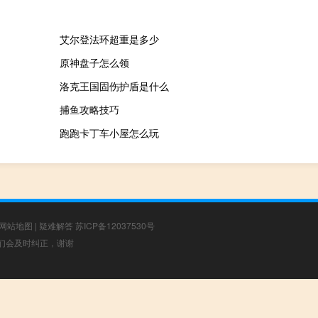
艾尔登法环超重是多少
原神盘子怎么领
洛克王国固伤护盾是什么
捕鱼攻略技巧
跑跑卡丁车小屋怎么玩
网站地图
|
疑难解答
苏ICP备12037530号
，我们会及时纠正，谢谢