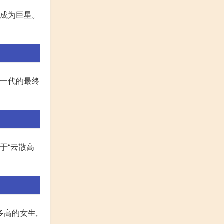
,成为巨星。
那一代的最终
于“云散高
多高的女生,