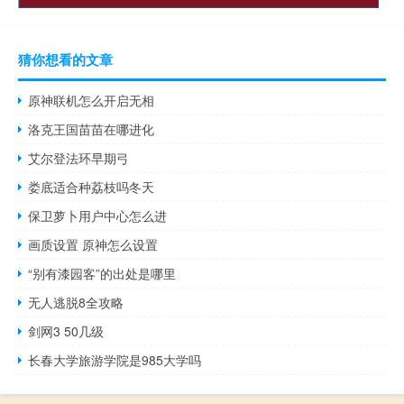
猜你想看的文章
原神联机怎么开启无相
洛克王国苗苗在哪进化
艾尔登法环早期弓
娄底适合种荔枝吗冬天
保卫萝卜用户中心怎么进
画质设置 原神怎么设置
“别有漆园客”的出处是哪里
无人逃脱8全攻略
剑网3 50几级
长春大学旅游学院是985大学吗