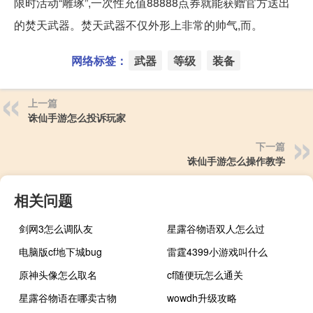
限时活动“雕琢”,一次性充值88888点券就能获赠官方送出
的焚天武器。焚天武器不仅外形上非常的帅气,而。
网络标签：
武器
等级
装备
上一篇
诛仙手游怎么投诉玩家
下一篇
诛仙手游怎么操作教学
相关问题
剑网3怎么调队友
星露谷物语双人怎么过
电脑版cf地下城bug
雷霆4399小游戏叫什么
原神头像怎么取名
cf随便玩怎么通关
星露谷物语在哪卖古物
wowdh升级攻略