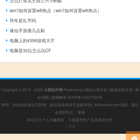
怎么打洛克王国三只小蚂蚁
win7如何设置wifi热点（win7如何设置wifi热点）
拜年是礼节吗
诛仙手游酒几点刷
电脑上的4399游戏大厅
电脑是32位怎么玩CF
Copyright © 2012 - 2026
小黑软件网
Powered by
网站分类目录
|
精选推荐文章
|
网
站地图
|
疑难解答
苏ICP备12037530号
声明：本站内容来自互联网，如信息有错误可发邮件到f_fb#foxmail.com说明，我们
会及时纠正，谢谢
本站仅为个人兴趣爱好，不接盈利性广告及商业合作
小男孩