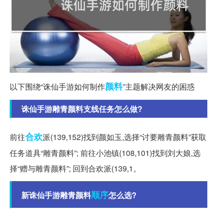
颜料
以下围绕“诛仙手游如何制作
”主题解决网友的困惑
诛仙手游雕青颜料支线任务怎么做?
合欢
前往
派(139,152)找到颜如玉,选择“讨要雕青颜料”获取
任务道具“雕青颜料”; 前往小池镇(108,101)找到刘大娘,选
择“赠与雕青颜料”; 回到合欢派(139,1。
顺序
新诛仙手游雕青颜料
怎么选?