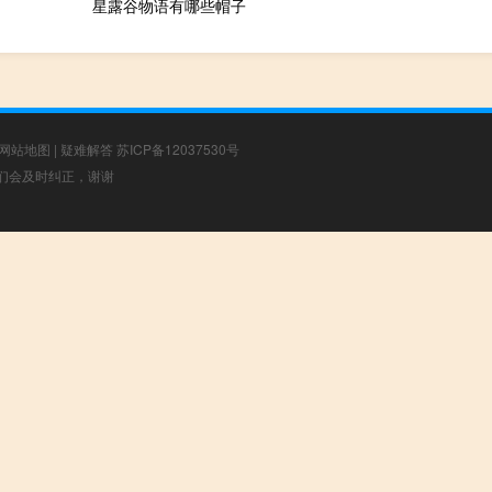
星露谷物语有哪些帽子
网站地图
|
疑难解答
苏ICP备12037530号
，我们会及时纠正，谢谢