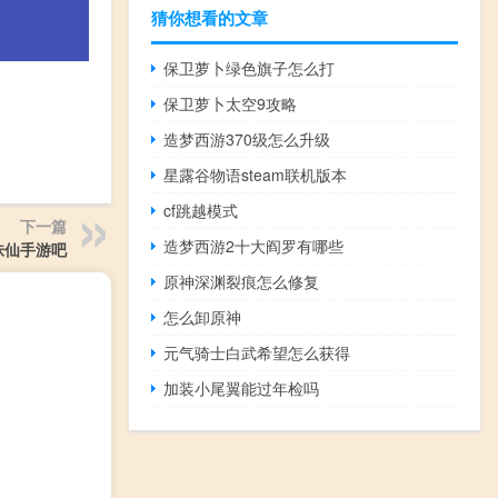
猜你想看的文章
保卫萝卜绿色旗子怎么打
保卫萝卜太空9攻略
造梦西游370级怎么升级
星露谷物语steam联机版本
cf跳越模式
下一篇
造梦西游2十大阎罗有哪些
诛仙手游吧
原神深渊裂痕怎么修复
怎么卸原神
元气骑士白武希望怎么获得
加装小尾翼能过年检吗