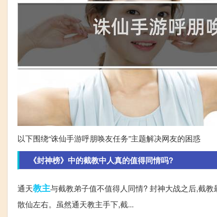
以下围绕“诛仙手游呼朋唤友任务”主题解决网友的困惑
《封神榜》中的截教中人真的值得同情吗?
教主
通天
与截教弟子值不值得人同情? 封神大战之后,截
散仙左右。虽然通天教主手下,截...