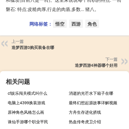
磐石: 特点:皮糙肉厚,行走的肉盾,多数... 猪八。
网络标签：
悟空
西游
角色
上一篇
造梦西游3购买装备在哪
下一篇
造梦西游4神器哪个好用
相关问题
cf娱乐闯关模式叫什么
消逝的光芒水下箱子在哪
电脑上4399换装游戏
最终幻想起源故事详解视频
原神角色风格怎么画
方舟生存进化挤线
诛仙手游哪个职业平民
热血传奇虎卫介绍