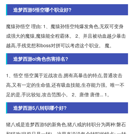
造梦西游5悟空哪个职业好?
魔猿孙悟空 理由: 1、魔猿孙悟空纯爆发角色,无双可变身
成强大的魔猿,魔猿能全程霸体。 2、并且被动血越少暴击
越高,手残党想和boss对拼可以考虑这个职业。 魔。
造梦西游ol角色伤害排名?
1、悟空 悟空属于近战攻击,拥有高暴击的特点,普通攻击
高,又有一定的生命值,还有吸血技能,生存能力强。唯一不
足的是,手比较短,攻击范围小。 2、唐僧 唐僧... 1。
造梦西游5八转职哪个好?
猪八戒是造梦西游5的新角色,猪八戒的转职分为两种:磐石
和猛攻(目前只是一转)。这里来说说每个转职的特点: 一转