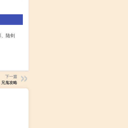
彤、陆剑
下一篇
兄鬼攻略