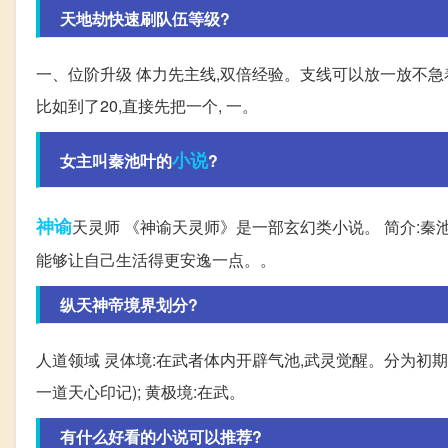
天地劫快速刷队伍等级?
一、位阶升级 体力先主线,双倍经验。支线可以放一放不急
比如到了20,直接先把一个, 一。
小说
女主叫秦池叶的
?
神谕
天灵师 《神谕天灵师》是一部玄幻类小说。 简介:秦
能够让自己生活得更安逸一点。。
纵天神帝境界划分?
人道领域 灵体境:在武者体内开辟气池,武灵觉醒。分为初
一道天心印记); 黄极境:在武。
有什么好看的小说可以推荐?