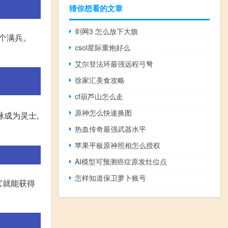
猜你想看的文章
剑网3 怎么放下大旗
3个满兵。
csol星际重炮好么
艾尔登法环最强远程弓弩
徐家汇美食攻略
cf葫芦山怎么走
原神怎么快速换图
脉成为灵士,
热血传奇最强武器水平
苹果平板原神照相怎么授权
AI模型可预测癌症原发灶位点
怎样知道保卫萝卜账号
它就能获得