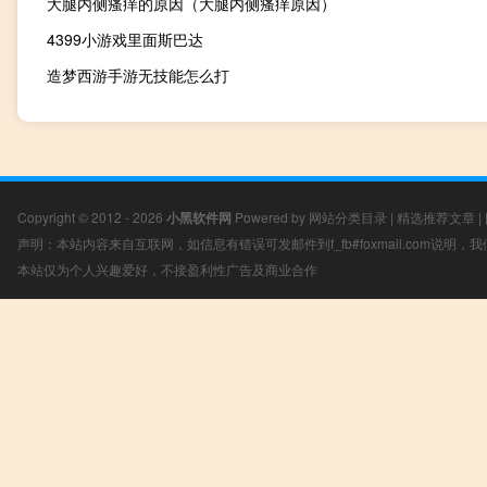
大腿内侧瘙痒的原因（大腿内侧瘙痒原因）
4399小游戏里面斯巴达
造梦西游手游无技能怎么打
Copyright © 2012 - 2026
小黑软件网
Powered by
网站分类目录
|
精选推荐文章
|
声明：本站内容来自互联网，如信息有错误可发邮件到f_fb#foxmail.com说明
本站仅为个人兴趣爱好，不接盈利性广告及商业合作