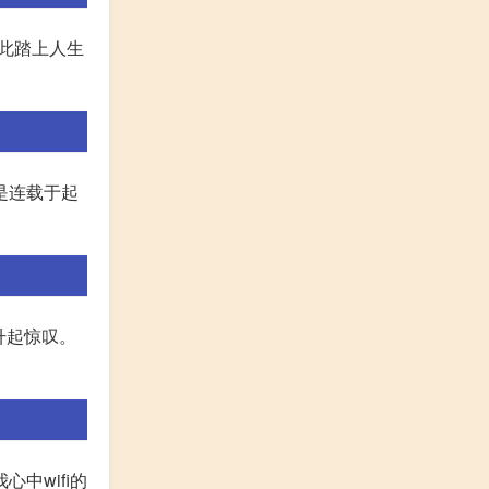
从此踏上人生
》是连载于起
升起惊叹。
中wifi的