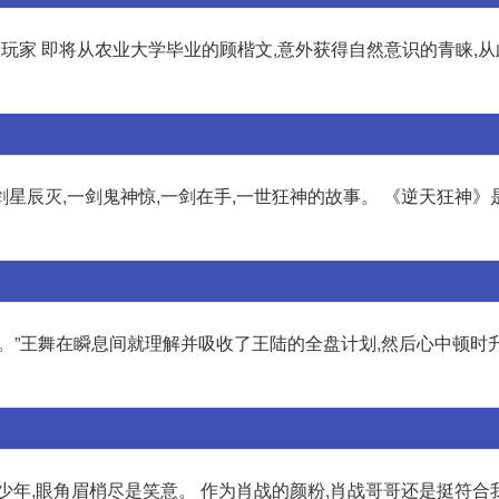
然大玩家 即将从农业大学毕业的顾楷文,意外获得自然意识的青睐,
一剑星辰灭,一剑鬼神惊,一剑在手,一世狂神的故事。 《逆天狂神
。”王舞在瞬息间就理解并吸收了王陆的全盘计划,然后心中顿时
年,眼角眉梢尽是笑意。 作为肖战的颜粉,肖战哥哥还是挺符合我心