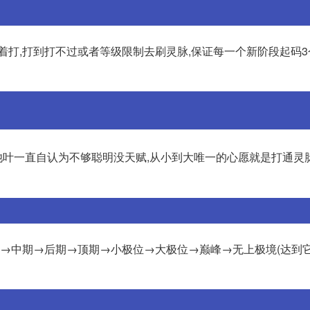
着打,打到打不过或者等级限制去刷灵脉,保证每一个新阶段起码
池叶一直自认为不够聪明没天赋,从小到大唯一的心愿就是打通灵
期→中期→后期→顶期→小极位→大极位→巅峰→无上极境(达到