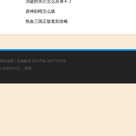
消逝的光芒怎么全屏不了
原神刻晴怎么炼
热血三国正版复刻攻略
网站地图
|
疑难解答
苏ICP备12037530号
，我们会及时纠正，谢谢