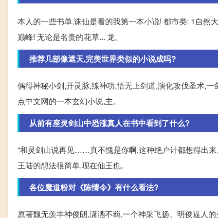
本人的一些书单,诛仙是看的我第一本小说! 都市类: 1自
巅峰! 无论是名贵的花草... 龙。
推荐几部像遮天,完美世界类似的小说成吗?
偶得神秘小剑,开灵脉,练神功,悟无上剑道,演化攻伐圣术,
点中文网的一本玄幻小说,主。
从前有座灵剑山中恐涨真人在书中看到了什么?
“和灵剑山说再见……真不愧是你啊,这种绝户计都想得出来
王陆的想法很简单,现在仙王也。
各位魔道粉对《陈情令》有什么看法?
原著魏无羡丰神俊朗,潇洒不羁,一个神采飞扬、明俊逼人的少