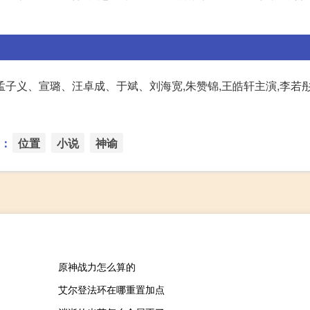
子义、宣璐、汪卓成、于斌、刘海宽,朱赞锦,王皓轩主演,李若
：
位置
小说
神谕
原神战力怎么算的
艾尔登法环在哪重置加点