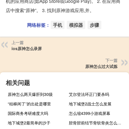
机的应用商店(如App Store或Google Play)。 2. 在应用商
店中搜索“原神”。 3. 找到原神游戏应用,并。
网络标签：
手机
模拟器
步骤
上一篇
ios原神怎么录屏
下一篇
原神怎么过大试炼
相关问题
原神怎么两天爆肝到30级
艾尔登法环正门要杀吗
“桔槔闲了”的出处是哪里
地下城堡2战士怎么发展
国际商务考研难度大吗
怎么缩4399小游戏屏幕
地下城堡2最简单的沙子
胫骨胫前结节骨软骨炎怎么治疗 胫骨结节骨软骨炎