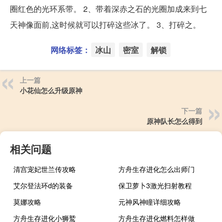
圈红色的光环系带。 2、带着深赤之石的光圈加成来到七
天神像面前,这时候就可以打碎这些冰了。 3、打碎之。
网络标签：
冰山
密室
解锁
上一篇
小花仙怎么升级原神
下一篇
原神队长怎么得到
相关问题
清宫宠妃世兰传攻略
方舟生存进化怎么出师门
艾尔登法环d的装备
保卫萝卜3激光扫射教程
莫娜攻略
元神风神瞳详细攻略
方舟生存进化小狮鹫
方舟生存进化燃料怎样做