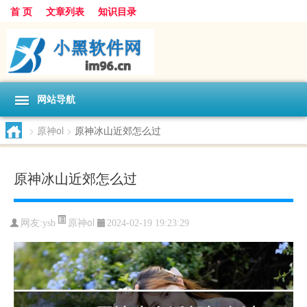
首 页
文章列表
知识目录
网站导航
>
原神ol
>
原神冰山近郊怎么过
原神冰山近郊怎么过
原神ol
网友:
ysb
2024-02-19 19:23:29