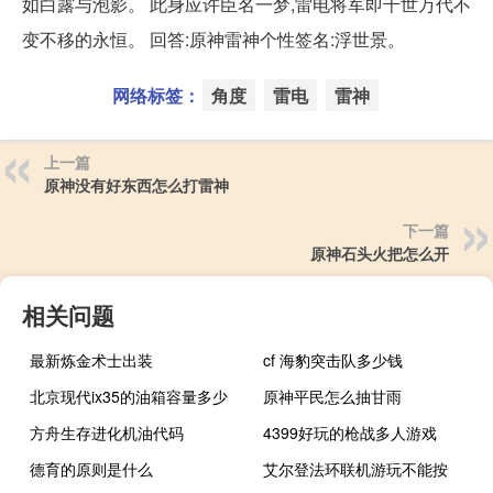
如白露与泡影。 此身应许臣名一梦,雷电将军即千世万代不
变不移的永恒。 回答:原神雷神个性签名:浮世景。
网络标签：
角度
雷电
雷神
上一篇
原神没有好东西怎么打雷神
下一篇
原神石头火把怎么开
相关问题
最新炼金术士出装
cf 海豹突击队多少钱
北京现代ix35的油箱容量多少
原神平民怎么抽甘雨
方舟生存进化机油代码
4399好玩的枪战多人游戏
德育的原则是什么
艾尔登法环联机游玩不能按