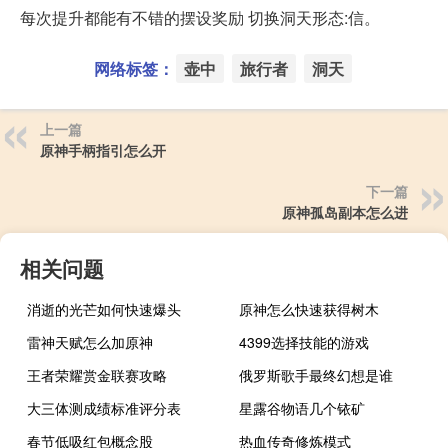
每次提升都能有不错的摆设奖励 切换洞天形态:信。
网络标签：
壶中
旅行者
洞天
上一篇
原神手柄指引怎么开
下一篇
原神孤岛副本怎么进
相关问题
消逝的光芒如何快速爆头
原神怎么快速获得树木
雷神天赋怎么加原神
4399选择技能的游戏
王者荣耀赏金联赛攻略
俄罗斯歌手最终幻想是谁
大三体测成绩标准评分表
星露谷物语几个铱矿
春节低吸红包概念股
热血传奇修炼模式