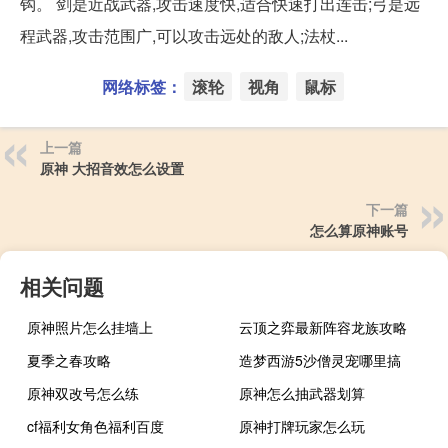
钩。 剑是近战武器,攻击速度快,适合快速打出连击;弓是远
程武器,攻击范围广,可以攻击远处的敌人;法杖...
网络标签：
滚轮
视角
鼠标
上一篇
原神 大招音效怎么设置
下一篇
怎么算原神账号
相关问题
原神照片怎么挂墙上
云顶之弈最新阵容龙族攻略
夏季之春攻略
造梦西游5沙僧灵宠哪里搞
原神双改号怎么练
原神怎么抽武器划算
cf福利女角色福利百度
原神打牌玩家怎么玩